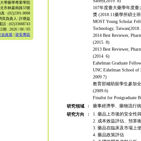
Safety(2019. 8)
 臺灣大學藥學專業學院
107年度臺大藥學年度
5 臺北市林森南路33號
 : (02)2391-9098
獎 (2018.11藥學所碩
網頁負責人: 許瑭益
MOST Young Scholar Fello
 : (02)33668743
Technology, Taiwan(2018.
 : 2026 / 08 / 05
安全政策
|
資安專區
2014 Best Reviewer, Phar
(2015. 8)
2013 Best Reviewer, Phar
(2014. 6)
Eahelman Graduate Fellows
UNC Eshelman School of P
2009.7)
教育部補助留學生參加
(2009.6)
Finalist for Postgraduate
:
藥事經濟學、藥物流行
研究領域
:
1. 藥品上市後的安全性
研究方向
2. 成本效益評估、預算
3. 藥品在臨床及市場
4. 藥品政策評估