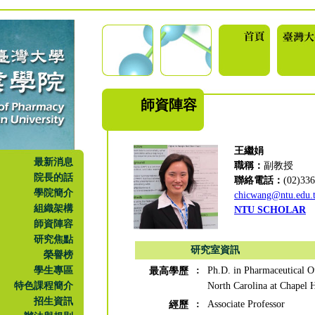
師資陣容
王繼娟
最新消息
職稱：
副教授
院長的話
聯絡電話：
(02)3
學院簡介
chicwang@ntu.edu.
組織架構
NTU SCHOLAR
師資陣容
研究焦點
研究室資訊
榮譽榜
學生專區
:
Ph.D. in Pharmaceutical O
最高學歷
特色課程簡介
North Carolina at Chapel H
招生資訊
:
Associate Professor
經歷