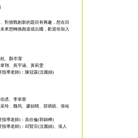
用
情、對挑戰創新的題目有興趣，想在目
是未來想轉換跑道或出國，歡迎你加入
責
曉杭、顏岑潔
邱韋翔、吳宇涵、黃莉雯
指導老師)：陳冠霖(沈麗娟)
侯伯丞、李幸蓉
吳采玲、魏筠、廖姮晴、邵祺皓、張祐
指導老師)：吳欣倫(郭錦樺)
要指導老師)：邱賢宗(沈麗娟)、張人