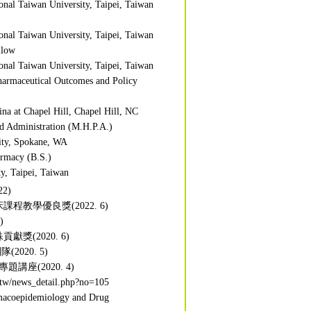
onal Taiwan University, Taipei, Taiwan
onal Taiwan University, Taipei, Taiwan
llow
onal Taiwan University, Taipei, Taiwan
harmaceutical Outcomes and Policy
ina at Chapel Hill, Chapel Hill, NC
nd Administration (M.H.P.A.)
ity, Spokane, WA
armacy (B.S.)
y, Taipei, Taiwan
2)
程教學優良獎(2022. 6)
)
獎(2020. 6)
2020. 5)
題講座(2020. 4)
rg.tw/news_detail.php?no=105
macoepidemiology and Drug