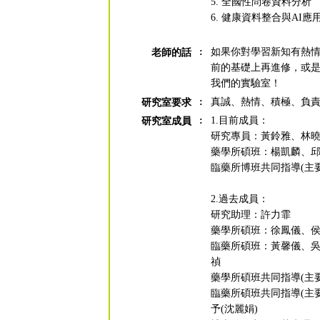
5. 全國性問卷資料分析
6. 健康資料整合與AI應
:
如果你對學習新知有熱
老師的話
前的基礎上再進修，或
我們的實驗室！
:
真誠、熱情、積極、負
研究室要求
:
1.目前成員：
研究室成員
研究專員：黃鈴雅、林
藥學所碩班：楊凱麟、
臨藥所博班共同指導(主要
2.過去成員：
研究助理：許力霏
藥學所碩班：徐鳳儀、
臨藥所碩班：黃馨儀、
禎
藥學所碩班共同指導(主要
臨藥所碩班共同指導(主
予(沈麗娟)