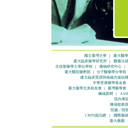
國立臺灣大學
|
臺大醫
臺大臨床藥學研究所
|
醫藥法
生技製藥學士學位學程
|
藥物研究中心
臺大醫院藥劑部
|
分子醫藥學分學程
建立臨床質譜與核磁共振結
中華景康藥學基金會
臺大藥學北美校友會
|
臺灣藥學會
楓城新聞
|
AAS
院內專
陳瑞龍教
院徽／院
CRPD資訊網
|
國際藥
臺大藥園