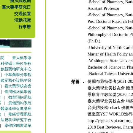
辦法與規則
-School of Pharmacy, Nati
臺大藥學研究日
Assistant Professor
交通位置
-School of Pharmacy, Nati
活動花絮
Post-Doctoral Research Fe
行事曆
-School of Pharmacy, Nati
Philosophy of Doctor in P
(Ph.D.)
-University of North Carol
Master of Health Policy a
學院
|
臺大藥學系
-Washington State Univers
規科學碩士學位學程
Bachelor of Science in Ph
|
創新藥物研究中心
-National Taiwan Universit
|
中草藥學分學程
構鑑定核心設施平台
:
傅爾布萊特學者(2021-202
榮譽
|
臺大藥學校友會
臺大藥學北美校友會 臨床課
|
臺灣臨床藥學會
景康青年教師獎(2020. 12
P
|
教室預約系統
臺大藥學北美校友會 特殊貢獻
區
|
貴儀預約系統
台美防疫松cohack 優勝團隊(
授醫藥產學促進講座
歌
|
修繕管理系統
獲邀至YSF WORLD進行專
政法規科學研究平台
http://ysgrant.stpi.narl.o
|
藥學院圖書清單
2018 Best Reviewer, Phar