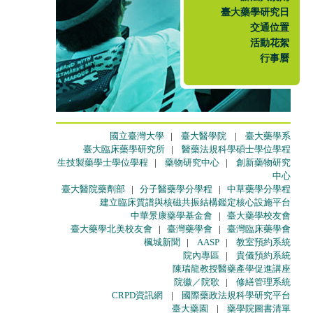
臺大藥學研究日
交通位置
活動花絮
行事曆
國立臺灣大學
|
臺大醫學院
|
臺大藥學系
臺大臨床藥學研究所
|
醫藥法規科學碩士學位學程
生技製藥學士學位學程
|
藥物研究中心
|
創新藥物研究
中心
臺大醫院藥劑部
|
分子醫藥學分學程
|
中草藥學分學程
建立臨床質譜與核磁共振結構鑑定核心設施平台
中華景康藥學基金會
|
臺大藥學校友會
臺大藥學北美校友會
|
臺灣藥學會
|
臺灣臨床藥學會
楓城新聞
|
AASP
|
教室預約系統
院內專區
|
貴儀預約系統
陳瑞龍教授醫藥產學促進講座
院徽／院歌
|
修繕管理系統
CRPD資訊網
|
國際藥政法規科學研究平台
臺大藥園
|
藥學院圖書清單