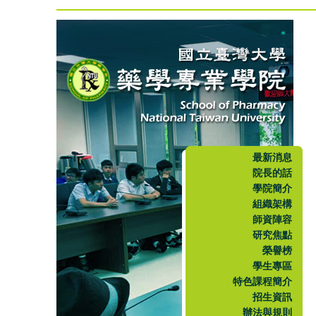
最新消息
院長的話
學院簡介
組織架構
師資陣容
研究焦點
榮譽榜
學生專區
特色課程簡介
招生資訊
辦法與規則