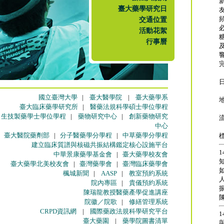
臺大藥學研究日
交通位置
活動花絮
行事曆
日
國立臺灣大學
|
臺大醫學院
|
臺大藥學系
臺大臨床藥學研究所
|
醫藥法規科學碩士學位學程
生技製藥學士學位學程
|
藥物研究中心
|
創新藥物研究
中心
臺大醫院藥劑部
|
分子醫藥學分學程
|
中草藥學分學程
建立臨床質譜與核磁共振結構鑑定核心設施平台
1
中華景康藥學基金會
|
臺大藥學校友會
臺大藥學北美校友會
|
臺灣藥學會
|
臺灣臨床藥學會
楓城新聞
|
AASP
|
教室預約系統
院內專區
|
貴儀預約系統
陳瑞龍教授醫藥產學促進講座
院徽／院歌
|
修繕管理系統
CRPD資訊網
|
國際藥政法規科學研究平台
1
臺大藥園
|
藥學院圖書清單