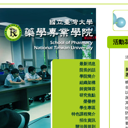
活動
活
最新消息
院長的話
學院簡介
組織架構
師資陣容
研究焦點
榮譽榜
學生專區
特色課程簡介
招生資訊
辦法與規則