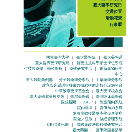
臺大藥學研究日
交通位置
活動花絮
行事曆
國立臺灣大學
|
臺大醫學院
|
臺大藥學系
臺大臨床藥學研究所
|
醫藥法規科學碩士學位學程
生技製藥學士學位學程
|
藥物研究中心
|
創新藥物研究
中心
臺大醫院藥劑部
|
分子醫藥學分學程
|
中草藥學分學程
建立臨床質譜與核磁共振結構鑑定核心設施平台
中華景康藥學基金會
|
臺大藥學校友會
臺大藥學北美校友會
|
臺灣藥學會
|
臺灣臨床藥學會
楓城新聞
|
AASP
|
教室預約系統
院內專區
|
貴儀預約系統
陳瑞龍教授醫藥產學促進講座
院徽／院歌
|
修繕管理系統
CRPD資訊網
|
國際藥政法規科學研究平台
臺大藥園
|
藥學院圖書清單