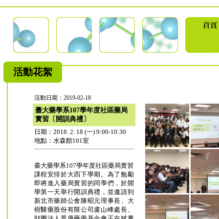
活動花絮
活動日期：2019-02-18
臺大藥學系107學年度社區藥局
實習〔開訓典禮〕
日期：2018. 2. 18 (一) 9:00-10:30
地點：水森館101室
臺大藥學系107學年度社區藥局實習
課程安排於大四下學期。為了勉勵
即將進入藥局實習的同學們，於開
學第一天舉行開訓典禮，並邀請到
新北市藥師公會陳昭元理事長、大
樹醫藥股份有限公司盧山峰處長、
財團法人景康藥學基金會王在斌董