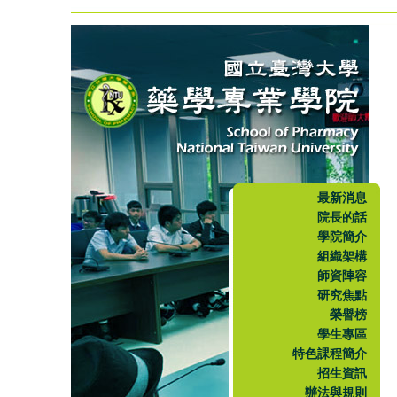
最新消息
院長的話
學院簡介
組織架構
師資陣容
研究焦點
榮譽榜
學生專區
特色課程簡介
招生資訊
辦法與規則