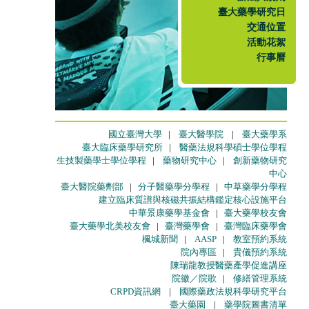
臺大藥學研究日
交通位置
活動花絮
行事曆
國立臺灣大學
|
臺大醫學院
|
臺大藥學系
臺大臨床藥學研究所
|
醫藥法規科學碩士學位學程
生技製藥學士學位學程
|
藥物研究中心
|
創新藥物研究
中心
臺大醫院藥劑部
|
分子醫藥學分學程
|
中草藥學分學程
建立臨床質譜與核磁共振結構鑑定核心設施平台
中華景康藥學基金會
|
臺大藥學校友會
臺大藥學北美校友會
|
臺灣藥學會
|
臺灣臨床藥學會
楓城新聞
|
AASP
|
教室預約系統
院內專區
|
貴儀預約系統
陳瑞龍教授醫藥產學促進講座
院徽／院歌
|
修繕管理系統
CRPD資訊網
|
國際藥政法規科學研究平台
臺大藥園
|
藥學院圖書清單