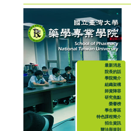
最新消息
院長的話
學院簡介
組織架構
師資陣容
研究焦點
榮譽榜
學生專區
特色課程簡介
招生資訊
辦法與規則