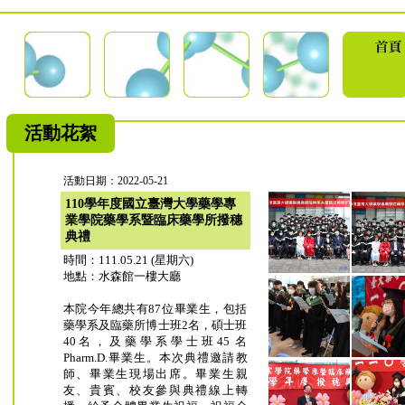
活動花絮
活動日期：2022-05-21
110學年度國立臺灣大學藥學專
業學院藥學系暨臨床藥學所撥穗
典禮
時間：111.05.21 (星期六)
地點：水森館一樓大廳
本院今年總共有87位畢業生，包括
藥學系及臨藥所博士班2名，碩士班
40名，及藥學系學士班45 名
Pharm.D.畢業生。本次典禮邀請教
師、畢業生現場出席。畢業生親
友、貴賓、校友參與典禮線上轉