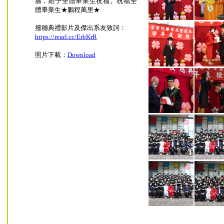
播，給予全體畢業生祝福。祝福全
體畢業生★鵬程萬里★
撥穗典禮影片及傑出系友致詞：
https://reurl.cc/ErbKrR
照片下載：
Download