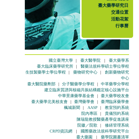
臺大藥學研究日
交通位置
活動花絮
行事曆
國立臺灣大學
|
臺大醫學院
|
臺大藥學系
臺大臨床藥學研究所
|
醫藥法規科學碩士學位學程
生技製藥學士學位學程
|
藥物研究中心
|
創新藥物研究
中心
臺大醫院藥劑部
|
分子醫藥學分學程
|
中草藥學分學程
建立臨床質譜與核磁共振結構鑑定核心設施平台
中華景康藥學基金會
|
臺大藥學校友會
臺大藥學北美校友會
|
臺灣藥學會
|
臺灣臨床藥學會
楓城新聞
|
AASP
|
教室預約系統
院內專區
|
貴儀預約系統
陳瑞龍教授醫藥產學促進講座
院徽／院歌
|
修繕管理系統
CRPD資訊網
|
國際藥政法規科學研究平台
臺大藥園
|
藥學院圖書清單