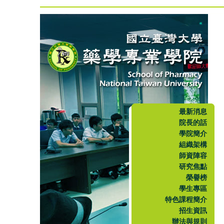
最新消息
院長的話
學院簡介
組織架構
師資陣容
研究焦點
榮譽榜
學生專區
特色課程簡介
招生資訊
辦法與規則