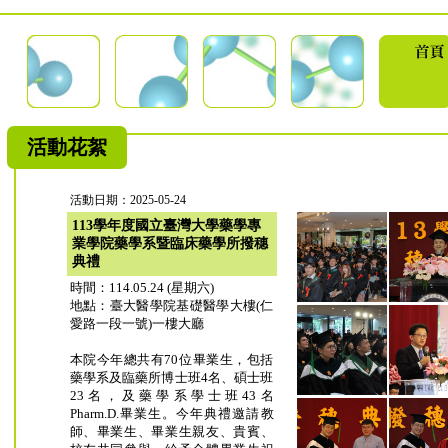
活動花絮
活動日期：2025-05-24
113學年度國立臺灣大學藥學專
業學院藥學系暨臨床藥學所撥穗
典禮
時間：114.05.24 (星期六)
地點：臺大醫學院基礎醫學大樓(仁
愛路一段一號)一樓大廳
本院今年總共有70位畢業生，包括
藥學系及臨藥所博士班4名、碩士班
23名，及藥學系學士班43名
Pharm.D.畢業生。今年典禮邀請教
師、畢業生、畢業生親友、貴賓、