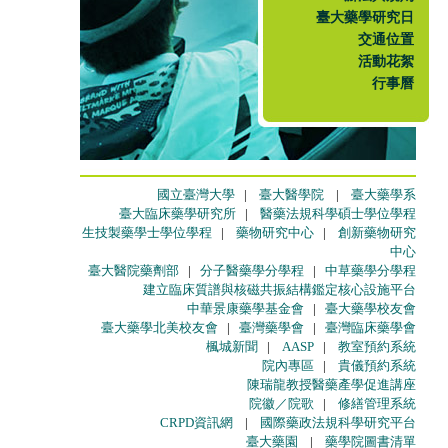
臺大藥學研究日
交通位置
活動花絮
行事曆
國立臺灣大學
|
臺大醫學院
|
臺大藥學系
臺大臨床藥學研究所
|
醫藥法規科學碩士學位學程
生技製藥學士學位學程
|
藥物研究中心
|
創新藥物研究
中心
臺大醫院藥劑部
|
分子醫藥學分學程
|
中草藥學分學程
建立臨床質譜與核磁共振結構鑑定核心設施平台
中華景康藥學基金會
|
臺大藥學校友會
臺大藥學北美校友會
|
臺灣藥學會
|
臺灣臨床藥學會
楓城新聞
|
AASP
|
教室預約系統
院內專區
|
貴儀預約系統
陳瑞龍教授醫藥產學促進講座
院徽／院歌
|
修繕管理系統
CRPD資訊網
|
國際藥政法規科學研究平台
臺大藥園
|
藥學院圖書清單