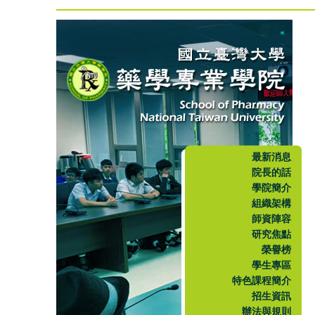
最新消息
院長的話
學院簡介
組織架構
師資陣容
研究焦點
榮譽榜
學生專區
特色課程簡介
招生資訊
辦法與規則