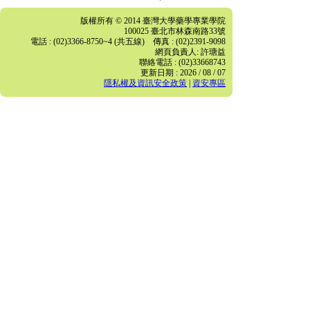
版權所有 © 2014 臺灣大學藥學專業學院
100025 臺北市林森南路33號
電話 : (02)3366-8750~4 (共五線) 傳真 : (02)2391-9098
網頁負責人: 許瑭益
聯絡電話 : (02)33668743
更新日期 : 2026 / 08 / 07
隱私權及資訊安全政策
|
資安專區