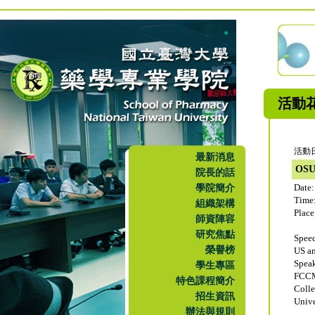
活動
活動日
最新消息
OS
院長的話
學院簡介
Date:
Time
組織架構
Plac
師資陣容
研究焦點
Spee
榮譽榜
US an
Spea
學生專區
FCCM
特色課程簡介
Colle
招生資訊
Unive
辦法與規則