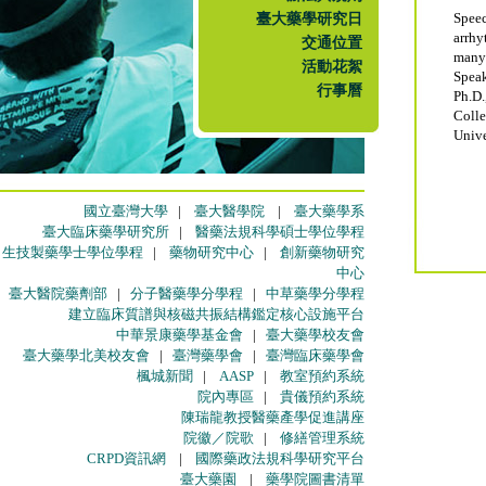
臺大藥學研究日
Spee
arrh
交通位置
many
活動花絮
Speak
行事曆
Ph.D
Colle
Unive
國立臺灣大學
|
臺大醫學院
|
臺大藥學系
臺大臨床藥學研究所
|
醫藥法規科學碩士學位學程
生技製藥學士學位學程
|
藥物研究中心
|
創新藥物研究
中心
臺大醫院藥劑部
|
分子醫藥學分學程
|
中草藥學分學程
建立臨床質譜與核磁共振結構鑑定核心設施平台
中華景康藥學基金會
|
臺大藥學校友會
臺大藥學北美校友會
|
臺灣藥學會
|
臺灣臨床藥學會
楓城新聞
|
AASP
|
教室預約系統
院內專區
|
貴儀預約系統
陳瑞龍教授醫藥產學促進講座
院徽／院歌
|
修繕管理系統
CRPD資訊網
|
國際藥政法規科學研究平台
臺大藥園
|
藥學院圖書清單