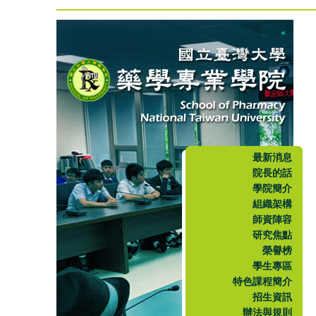
最新消息
院長的話
學院簡介
組織架構
師資陣容
研究焦點
榮譽榜
學生專區
特色課程簡介
招生資訊
辦法與規則