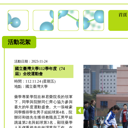
活動花絮
活動日期：2023-11-24
國立臺灣大學112學年度（74
屆）全校運動會
時間：112.11.24 (星期五)
地點：國立臺灣大學
藥學專業學院在林君榮院長的領軍
下，同學與院辦同仁齊心協力參與
臺大的年度運動盛會。大一張峻豪
同學獲得學生男子組鉛球第4名，院
辦邱和德先生獲得教職員工男甲組
跳遠第2名與鉛球第3名，顯現藥學
人不僅重視內在的課業與工作，在