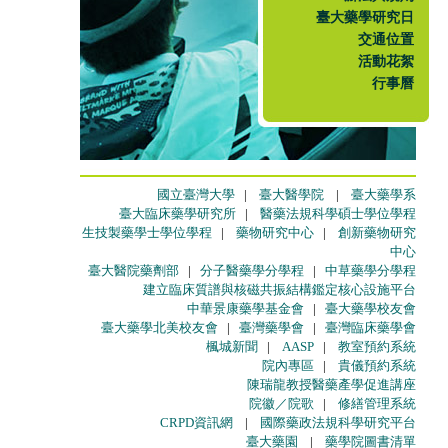
臺大藥學研究日
交通位置
活動花絮
行事曆
國立臺灣大學
|
臺大醫學院
|
臺大藥學系
臺大臨床藥學研究所
|
醫藥法規科學碩士學位學程
生技製藥學士學位學程
|
藥物研究中心
|
創新藥物研究
中心
臺大醫院藥劑部
|
分子醫藥學分學程
|
中草藥學分學程
建立臨床質譜與核磁共振結構鑑定核心設施平台
中華景康藥學基金會
|
臺大藥學校友會
臺大藥學北美校友會
|
臺灣藥學會
|
臺灣臨床藥學會
楓城新聞
|
AASP
|
教室預約系統
院內專區
|
貴儀預約系統
陳瑞龍教授醫藥產學促進講座
院徽／院歌
|
修繕管理系統
CRPD資訊網
|
國際藥政法規科學研究平台
臺大藥園
|
藥學院圖書清單