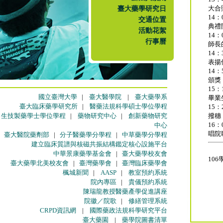
臺大藥學研究日
大合
14：
交通位置
典禮
活動花絮
14：
行事曆
師長
14：
表揚
14：
頒獎
15：
國立臺灣大學
|
臺大醫學院
|
臺大藥學系
畢業
臺大臨床藥學研究所
|
醫藥法規科學碩士學位學程
15：
生技製藥學士學位學程
|
藥物研究中心
|
創新藥物研究
撥穗
16：
中心
唱院
臺大醫院藥劑部
|
分子醫藥學分學程
|
中草藥學分學程
建立臨床質譜與核磁共振結構鑑定核心設施平台
中華景康藥學基金會
|
臺大藥學校友會
10
臺大藥學北美校友會
|
臺灣藥學會
|
臺灣臨床藥學會
楓城新聞
|
AASP
|
教室預約系統
院內專區
|
貴儀預約系統
陳瑞龍教授醫藥產學促進講座
院徽／院歌
|
修繕管理系統
CRPD資訊網
|
國際藥政法規科學研究平台
臺大藥園
|
藥學院圖書清單