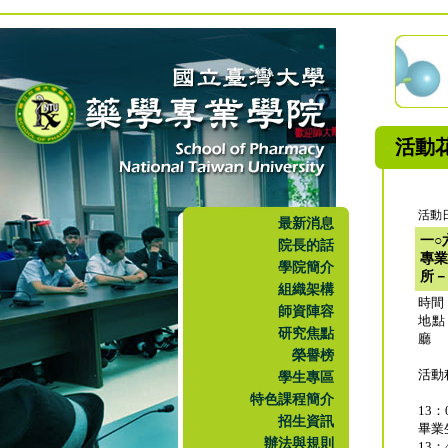
活動
活動日
最新消息
一○
院長的話
專業
學院簡介
所－
組織架構
時間
師資陣容
地點
研究焦點
廳
榮譽榜
活動
學生專區
特色課程簡介
13：
招生資訊
畢業
辦法與規則
13：