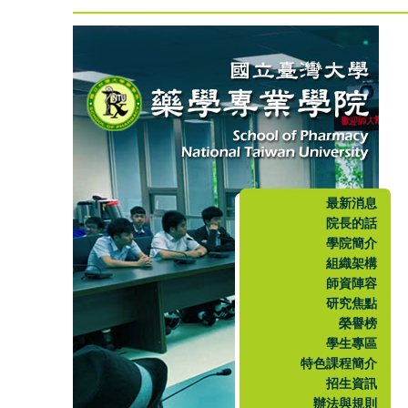
最新消息
院長的話
學院簡介
組織架構
師資陣容
研究焦點
榮譽榜
學生專區
特色課程簡介
招生資訊
辦法與規則