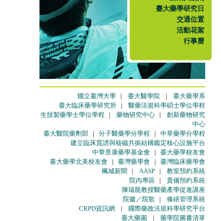
臺大藥學研究日
交通位置
活動花絮
行事曆
國立臺灣大學
|
臺大醫學院
|
臺大藥學系
臺大臨床藥學研究所
|
醫藥法規科學碩士學位學程
生技製藥學士學位學程
|
藥物研究中心
|
創新藥物研究
中心
臺大醫院藥劑部
|
分子醫藥學分學程
|
中草藥學分學程
建立臨床質譜與核磁共振結構鑑定核心設施平台
中華景康藥學基金會
|
臺大藥學校友會
臺大藥學北美校友會
|
臺灣藥學會
|
臺灣臨床藥學會
楓城新聞
|
AASP
|
教室預約系統
院內專區
|
貴儀預約系統
陳瑞龍教授醫藥產學促進講座
院徽／院歌
|
修繕管理系統
CRPD資訊網
|
國際藥政法規科學研究平台
臺大藥園
|
藥學院圖書清單