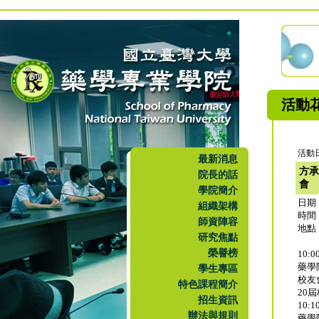
活動
活動日
最新消息
方承
院長的話
會
學院簡介
日期：
組織架構
時間：
師資陣容
地點
研究焦點
榮譽榜
10:0
藥學
學生專區
校友
特色課程簡介
20
招生資訊
10:1
辦法與規則
藥學