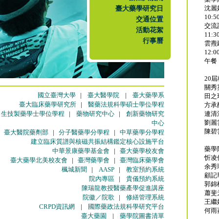
臺大藥學研究日
沈麗
10:5
交通位置
交流
活動花絮
11:3
行事曆
雲燾
12:0
午餐
20
關秀
國立臺灣大學
|
臺大醫學院
|
臺大藥學系
田之
臺大臨床藥學研究所
|
醫藥法規科學碩士學位學程
方承
生技製藥學士學位學程
|
藥物研究中心
|
創新藥物研究
連清
劉麗
中心
陳碧
臺大醫院藥劑部
|
分子醫藥學分學程
|
中草藥學分學程
建立臨床質譜與核磁共振結構鑑定核心設施平台
藥學
中華景康藥學基金會
|
臺大藥學校友會
忻凌
臺大藥學北美校友會
|
臺灣藥學會
|
臺灣臨床藥學會
余秀
楓城新聞
|
AASP
|
教室預約系統
顧記
院內專區
|
貴儀預約系統
郭錦
陳瑞龍教授醫藥產學促進講座
蕭斐
院徽／院歌
|
修繕管理系統
王繼
CRPD資訊網
|
國際藥政法規科學研究平台
何雨
臺大藥園
|
藥學院圖書清單