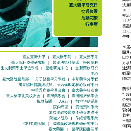
臺大藥學研究日
沈麗
10:5
交通位置
交流
活動花絮
11:3
行事曆
雲燾
12:0
午餐
20
關秀
國立臺灣大學
|
臺大醫學院
|
臺大藥學系
田之
臺大臨床藥學研究所
|
醫藥法規科學碩士學位學程
方承
生技製藥學士學位學程
|
藥物研究中心
|
創新藥物研究
連清
劉麗
中心
陳碧
臺大醫院藥劑部
|
分子醫藥學分學程
|
中草藥學分學程
建立臨床質譜與核磁共振結構鑑定核心設施平台
藥學
中華景康藥學基金會
|
臺大藥學校友會
忻凌
臺大藥學北美校友會
|
臺灣藥學會
|
臺灣臨床藥學會
余秀
楓城新聞
|
AASP
|
教室預約系統
顧記
院內專區
|
貴儀預約系統
郭錦
陳瑞龍教授醫藥產學促進講座
蕭斐
院徽／院歌
|
修繕管理系統
王繼
CRPD資訊網
|
國際藥政法規科學研究平台
何雨
臺大藥園
|
藥學院圖書清單