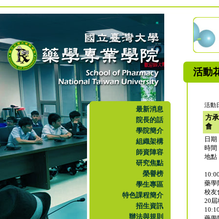
活動
活動日
最新消息
方承
院長的話
會
學院簡介
日期：
組織架構
時間：
師資陣容
地點
研究焦點
榮譽榜
10:0
藥學
學生專區
校友
特色課程簡介
20
招生資訊
10:1
辦法與規則
藥學