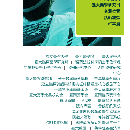
臺大藥學研究日
交通位置
活動花絮
行事曆
國立臺灣大學
|
臺大醫學院
|
臺大藥學系
臺大臨床藥學研究所
|
醫藥法規科學碩士學位學程
生技製藥學士學位學程
|
藥物研究中心
|
創新藥物研究
中心
臺大醫院藥劑部
|
分子醫藥學分學程
|
中草藥學分學程
建立臨床質譜與核磁共振結構鑑定核心設施平台
中華景康藥學基金會
|
臺大藥學校友會
臺大藥學北美校友會
|
臺灣藥學會
|
臺灣臨床藥學會
楓城新聞
|
AASP
|
教室預約系統
院內專區
|
貴儀預約系統
陳瑞龍教授醫藥產學促進講座
院徽／院歌
|
修繕管理系統
CRPD資訊網
|
國際藥政法規科學研究平台
臺大藥園
|
藥學院圖書清單