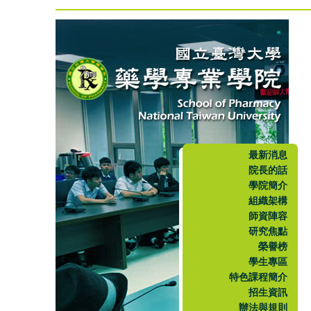
最新消息
院長的話
學院簡介
組織架構
師資陣容
研究焦點
榮譽榜
學生專區
特色課程簡介
招生資訊
辦法與規則