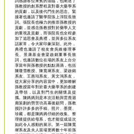
詞感謝各位來賓的蒞臨，也闡述了
孫教授的創系歷程及對臺大藥學系
的貢獻，以及後代門生的思念。緊
接著也邀請了醫學院張上淳院長致
詞。張院長也極力的推崇孫教授的
貢獻，並感念孫教授對於藥學人文
的重視及貢獻，而張院長也全程參
加了追思會及典禮，並與多位系友
話家常，令大家印象深刻。此外，
典禮也邀請了校友會吳維修理事
長、景康基金會梁啟銘董事長致
詞，也邀請數位在場的系友上台分
享當年與孫教授的點點滴滴，包括
陳瓊雪教授、陳寬墀系友、梁啟銘
系友、王惠珀系友、黃文鴻系友，
從大家分享的內容當中，更加瞭解
孫教授當年對於臺大藥學系的創建
及帶領，以及對門生的關懷及提
攜。陳媽媽則是本次活動與雲燾迴
廊策劃的勞苦功高幕後顧問，孫教
授許許多多的手稿、照片、墨寶、
珍藏，都是陳媽媽仔細的收集、整
理後提供給母系，也才能促成這次
如此令人感動的展示。第一屆陳寬
墀系友及夫人當場更將數十年前孫