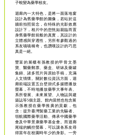
子蛻變為藥學校友。
迴廊內一大特色，是將一面落地窗
設計為舊藥學館的圖像，若站於這
牆前拍照留念，在特殊的光影效應
設計下，相片中的您恍如親臨而置
身舊藥學館前般的真實，其設計的
立體感與穿透性，另所有參觀過的
系友嘖嘖稱奇，也讚嘆設計的巧思
真是一絕。
豐富的展櫃有孫教授的甲骨文墨
寶、醫藥郵票、藥盒、研缽及藥罐
集錦、諸多照片與原始手稿，充滿
人文情懷。關於數位資訊方面，迴
廊前端設置五台壁掛式多媒體播放
螢幕，不時地播放藥學大事年表、
系所發展、未來展望、人物誌與建
築誌等5個主題。館內當然也包含展
示孫教授在藥學推廣的貢獻，包
含：提升臺灣製藥工業的先驅者、
領航國際藥學活動、傳承中國藥學
會及中華景康藥學基金會。而迴廊
尾端的觸控螢幕，可以讓各系友尋
得當年在校園時年少的身影。一旁