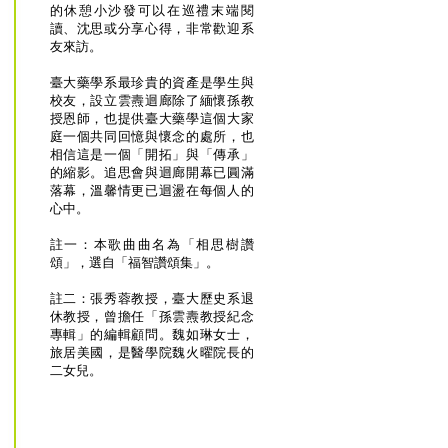
的休憩小沙發可以在巡禮末端閱
讀、沈思或分享心得，非常歡迎系
友來訪。
臺大藥學系最珍貴的資產是學生與
校友，設立雲燾迴廊除了緬懷孫教
授恩師，也提供臺大藥學這個大家
庭一個共同回憶與懷念的處所，也
相信這是一個「開拓」與「傳承」
的縮影。追思會與迴廊開幕已圓滿
落幕，溫馨情更已迴盪在每個人的
心中。
註一：本歌曲曲名為「相思樹讚
頌」，選自「福智讚頌集」。
註二：張秀蓉教授，臺大歷史系退
休教授，曾擔任「孫雲燾教授紀念
專輯」的編輯顧問。魏如琳女士，
旅居美國，是醫學院魏火曜院長的
二女兒。