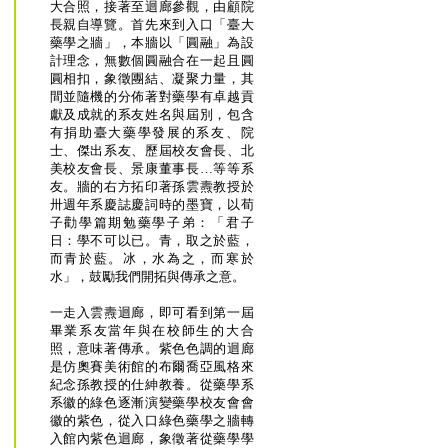
大合照，接著至迴廊參觀，由顧院
長親自導覽。首先來到入口「臺大
藥學之牆」，本牆以「圓融」為設
計理念，無數個圓融合在一起且圓
圓相扣，象徵團結、凝聚力量，其
間並隨機的分佈著對藥學有卓越貢
獻及成就的系友姓名與屆別，包含
有捐助臺大藥學發展的系友、院
士、傑出系友、歷屆校友會長、北
美校友會長、景康董事長…等等系
友。牆的右方拓印著孫雲燾教授於
卅週年系慶誌慶詞時的墨寶，以荀
子勸學篇期勉藥學子弟：「君子
日：學不可以已。青，取之於藍，
而青於藍。冰，水為之，而寒於
水」，鼓勵我們開拓與傳承之意。
一走入雲燾迴廊，即可看到第一屆
畢業系友當年與在校師生的大合
照，意味著傳承。紫色色調的迴廊
是仿奧賽美術館的布爾喬亞風格來
紀念孫教授的仕紳教養。從藥學系
系徽的綠色逐漸演變藥學校友會會
徽的紫色，從入口綠色藥學之牆轉
入館內紫色迴廊，象徵著從藥學學