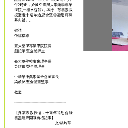
午2時正，於國立臺灣大學藥學專業
學院(一樓水森館)，舉行「孫雲燾教
授逝世十週年追思會暨雲燾迴廊開
幕典禮」。
敬請
蒞臨指導
臺大藥學專業學院院長
顧記華 暨全體師生
臺大藥學校友會理事長
吳維修 暨全體理事
中華景康藥學基金會董事長
梁啟銘 暨全體董監事
敬邀
---------------------------------------------
【孫雲燾教授逝世十週年追思會暨
雲燾迴廊開幕典禮記事】
文/楊玲華