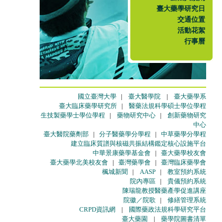
臺大藥學研究日
交通位置
活動花絮
行事曆
國立臺灣大學
|
臺大醫學院
|
臺大藥學系
臺大臨床藥學研究所
|
醫藥法規科學碩士學位學程
生技製藥學士學位學程
|
藥物研究中心
|
創新藥物研究
中心
臺大醫院藥劑部
|
分子醫藥學分學程
|
中草藥學分學程
建立臨床質譜與核磁共振結構鑑定核心設施平台
中華景康藥學基金會
|
臺大藥學校友會
臺大藥學北美校友會
|
臺灣藥學會
|
臺灣臨床藥學會
楓城新聞
|
AASP
|
教室預約系統
院內專區
|
貴儀預約系統
陳瑞龍教授醫藥產學促進講座
院徽／院歌
|
修繕管理系統
CRPD資訊網
|
國際藥政法規科學研究平台
臺大藥園
|
藥學院圖書清單