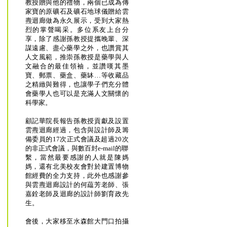
教授贈與他的禮物，兩個已成為傳
家寶的原礦石及礦石地球儀贈給雲
燾迴廊做為永久展示，受到大家熱
烈的掌聲喝采。多位系友上台分
享，除了感謝孫教授提攜晚輩、深
謀遠慮、盡心藥學之外，也讚賞其
人文風範，推崇孫教授是藥學與人
文融合的最佳領袖，並讚嘆其墨
寶、郵票、藥盒、藥缽…等收藏品
之精緻與難得，也讓學子們充分體
會藥學人也可以是充滿人文關懷的
科學家。
顧記華院長報告孫教授貢獻及設置
雲燾迴廊經過，包含與設計師及籌
備委員的17次正式會議及超過20次
的非正式會議，與數百封e-mail的聯
繫，當然最要感謝的人就是陳媽
媽，還有北美校友會對於建置博物
館經費的全力支持，此外也感謝參
與雲燾迴廊設計的何藴芳老師、張
嘉銓老師及迴廊的設計師劉育政先
生。
會後，大家移至水森館大門口拍攝