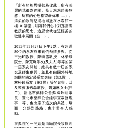
「所有的相思樹都為你栽，所有美
麗的花都為你開。藍天悠悠碧海悠
悠，所有的心思都望著你來…..」。
溫柔的歌聲悠揚地迴盪在水森館一
樓101講堂，唱著我們心中對孫雲燾
教授的思念。追思會就從這輕柔的
歌聲中展開（註一）。
2015年11月27日下午2點，有超過
80位的系友與來賓們熱情參與。從
王光昭教授、陳瓊雪教授、林榮耀
院士、陳寬墀系友(及夫人)等等的第
一屆系友開始，總共有數十屆的系
友及師生參與，並且有由國外特地
歸國的陳宏榮系友夫婦（第3屆）、
林松齡系友（第3屆）等的參與，以
及來賓張秀蓉教授、魏如琳女士(註
二)、新北市藥師公會蘇國欽理事
長、臺北市藥師公會鐘李宜常務理
事…等，也出席了這次的典禮，場
面十分熱烈熱絡，也非常令人感
動。
在典禮的一開始是由顧院長致歡迎