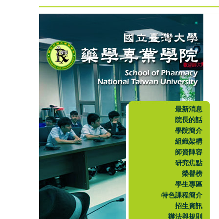
最新消息
院長的話
學院簡介
組織架構
師資陣容
研究焦點
榮譽榜
學生專區
特色課程簡介
招生資訊
辦法與規則