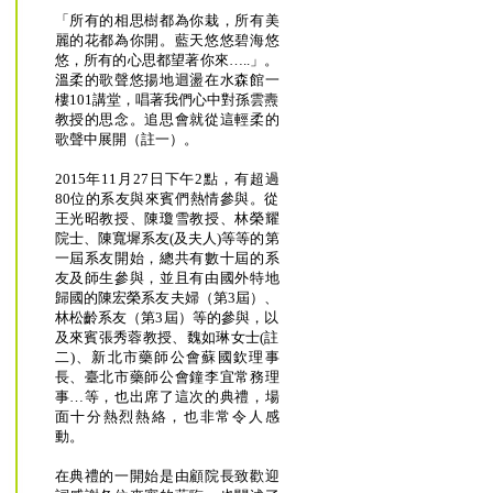
「所有的相思樹都為你栽，所有美
麗的花都為你開。藍天悠悠碧海悠
悠，所有的心思都望著你來…..」。
溫柔的歌聲悠揚地迴盪在水森館一
樓101講堂，唱著我們心中對孫雲燾
教授的思念。追思會就從這輕柔的
歌聲中展開（註一）。
2015年11月27日下午2點，有超過
80位的系友與來賓們熱情參與。從
王光昭教授、陳瓊雪教授、林榮耀
院士、陳寬墀系友(及夫人)等等的第
一屆系友開始，總共有數十屆的系
友及師生參與，並且有由國外特地
歸國的陳宏榮系友夫婦（第3屆）、
林松齡系友（第3屆）等的參與，以
及來賓張秀蓉教授、魏如琳女士(註
二)、新北市藥師公會蘇國欽理事
長、臺北市藥師公會鐘李宜常務理
事…等，也出席了這次的典禮，場
面十分熱烈熱絡，也非常令人感
動。
在典禮的一開始是由顧院長致歡迎