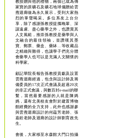
教授贈與他的禮物，兩個已成為傳
家寶的原礦石及礦石地球儀贈給雲
燾迴廊做為永久展示，受到大家熱
烈的掌聲喝采。多位系友上台分
享，除了感謝孫教授提攜晚輩、深
謀遠慮、盡心藥學之外，也讚賞其
人文風範，推崇孫教授是藥學與人
文融合的最佳領袖，並讚嘆其墨
寶、郵票、藥盒、藥缽…等收藏品
之精緻與難得，也讓學子們充分體
會藥學人也可以是充滿人文關懷的
科學家。
顧記華院長報告孫教授貢獻及設置
雲燾迴廊經過，包含與設計師及籌
備委員的17次正式會議及超過20次
的非正式會議，與數百封e-mail的聯
繫，當然最要感謝的人就是陳媽
媽，還有北美校友會對於建置博物
館經費的全力支持，此外也感謝參
與雲燾迴廊設計的何藴芳老師、張
嘉銓老師及迴廊的設計師劉育政先
生。
會後，大家移至水森館大門口拍攝