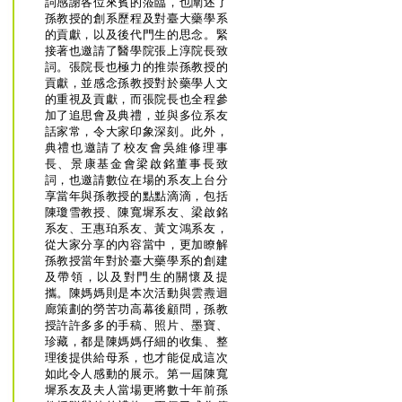
詞感謝各位來賓的蒞臨，也闡述了
孫教授的創系歷程及對臺大藥學系
的貢獻，以及後代門生的思念。緊
接著也邀請了醫學院張上淳院長致
詞。張院長也極力的推崇孫教授的
貢獻，並感念孫教授對於藥學人文
的重視及貢獻，而張院長也全程參
加了追思會及典禮，並與多位系友
話家常，令大家印象深刻。此外，
典禮也邀請了校友會吳維修理事
長、景康基金會梁啟銘董事長致
詞，也邀請數位在場的系友上台分
享當年與孫教授的點點滴滴，包括
陳瓊雪教授、陳寬墀系友、梁啟銘
系友、王惠珀系友、黃文鴻系友，
從大家分享的內容當中，更加瞭解
孫教授當年對於臺大藥學系的創建
及帶領，以及對門生的關懷及提
攜。陳媽媽則是本次活動與雲燾迴
廊策劃的勞苦功高幕後顧問，孫教
授許許多多的手稿、照片、墨寶、
珍藏，都是陳媽媽仔細的收集、整
理後提供給母系，也才能促成這次
如此令人感動的展示。第一屆陳寬
墀系友及夫人當場更將數十年前孫