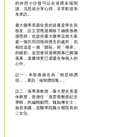
的休憩小沙發可以在巡禮末端閱
讀、沈思或分享心得，非常歡迎系
友來訪。
臺大藥學系最珍貴的資產是學生與
校友，設立雲燾迴廊除了緬懷孫教
授恩師，也提供臺大藥學這個大家
庭一個共同回憶與懷念的處所，也
相信這是一個「開拓」與「傳承」
的縮影。追思會與迴廊開幕已圓滿
落幕，溫馨情更已迴盪在每個人的
心中。
註一：本歌曲曲名為「相思樹讚
頌」，選自「福智讚頌集」。
註二：張秀蓉教授，臺大歷史系退
休教授，曾擔任「孫雲燾教授紀念
專輯」的編輯顧問。魏如琳女士，
旅居美國，是醫學院魏火曜院長的
二女兒。