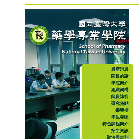
最新消息
院長的話
學院簡介
組織架構
師資陣容
研究焦點
榮譽榜
學生專區
特色課程簡介
招生資訊
辦法與規則