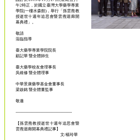
午2時正，於國立臺灣大學藥學專業
學院(一樓水森館)，舉行「孫雲燾教
授逝世十週年追思會暨雲燾迴廊開
幕典禮」。
敬請
蒞臨指導
臺大藥學專業學院院長
顧記華 暨全體師生
臺大藥學校友會理事長
吳維修 暨全體理事
中華景康藥學基金會董事長
梁啟銘 暨全體董監事
敬邀
---------------------------------------------
【孫雲燾教授逝世十週年追思會暨
雲燾迴廊開幕典禮記事】
文/楊玲華