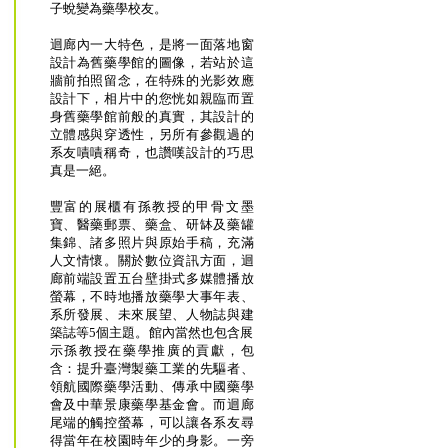
子蛻變為藥學校友。
迴廊內一大特色，是將一面落地窗
設計為舊藥學館的圖像，若站於這
牆前拍照留念，在特殊的光影效應
設計下，相片中的您恍如親臨而置
身舊藥學館前般的真實，其設計的
立體感與穿透性，另所有參觀過的
系友嘖嘖稱奇，也讚嘆設計的巧思
真是一絕。
豐富的展櫃有孫教授的甲骨文墨
寶、醫藥郵票、藥盒、研缽及藥罐
集錦、諸多照片與原始手稿，充滿
人文情懷。關於數位資訊方面，迴
廊前端設置五台壁掛式多媒體播放
螢幕，不時地播放藥學大事年表、
系所發展、未來展望、人物誌與建
築誌等5個主題。館內當然也包含展
示孫教授在藥學推廣的貢獻，包
含：提升臺灣製藥工業的先驅者、
領航國際藥學活動、傳承中國藥學
會及中華景康藥學基金會。而迴廊
尾端的觸控螢幕，可以讓各系友尋
得當年在校園時年少的身影。一旁