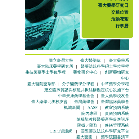
臺大藥學研究日
交通位置
活動花絮
行事曆
國立臺灣大學
|
臺大醫學院
|
臺大藥學系
臺大臨床藥學研究所
|
醫藥法規科學碩士學位學程
生技製藥學士學位學程
|
藥物研究中心
|
創新藥物研究
中心
臺大醫院藥劑部
|
分子醫藥學分學程
|
中草藥學分學程
建立臨床質譜與核磁共振結構鑑定核心設施平台
中華景康藥學基金會
|
臺大藥學校友會
臺大藥學北美校友會
|
臺灣藥學會
|
臺灣臨床藥學會
楓城新聞
|
AASP
|
教室預約系統
院內專區
|
貴儀預約系統
陳瑞龍教授醫藥產學促進講座
院徽／院歌
|
修繕管理系統
CRPD資訊網
|
國際藥政法規科學研究平台
臺大藥園
|
藥學院圖書清單