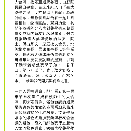
大合照，接著至迴廊參觀，由顧院
長親自導覽。首先來到入口「臺大
藥學之牆」，本牆以「圓融」為設
計理念，無數個圓融合在一起且圓
圓相扣，象徵團結、凝聚力量，其
間並隨機的分佈著對藥學有卓越貢
獻及成就的系友姓名與屆別，包含
有捐助臺大藥學發展的系友、院
士、傑出系友、歷屆校友會長、北
美校友會長、景康董事長…等等系
友。牆的右方拓印著孫雲燾教授於
卅週年系慶誌慶詞時的墨寶，以荀
子勸學篇期勉藥學子弟：「君子
日：學不可以已。青，取之於藍，
而青於藍。冰，水為之，而寒於
水」，鼓勵我們開拓與傳承之意。
一走入雲燾迴廊，即可看到第一屆
畢業系友當年與在校師生的大合
照，意味著傳承。紫色色調的迴廊
是仿奧賽美術館的布爾喬亞風格來
紀念孫教授的仕紳教養。從藥學系
系徽的綠色逐漸演變藥學校友會會
徽的紫色，從入口綠色藥學之牆轉
入館內紫色迴廊，象徵著從藥學學