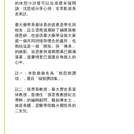
的休憩小沙發可以在巡禮末端閱
讀、沈思或分享心得，非常歡迎系
友來訪。
臺大藥學系最珍貴的資產是學生與
校友，設立雲燾迴廊除了緬懷孫教
授恩師，也提供臺大藥學這個大家
庭一個共同回憶與懷念的處所，也
相信這是一個「開拓」與「傳承」
的縮影。追思會與迴廊開幕已圓滿
落幕，溫馨情更已迴盪在每個人的
心中。
註一：本歌曲曲名為「相思樹讚
頌」，選自「福智讚頌集」。
註二：張秀蓉教授，臺大歷史系退
休教授，曾擔任「孫雲燾教授紀念
專輯」的編輯顧問。魏如琳女士，
旅居美國，是醫學院魏火曜院長的
二女兒。