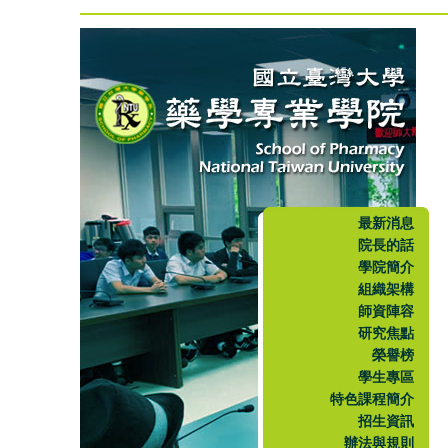
最新消息
院長的話
學院簡介
組織架構
師資陣容
研究焦點
榮譽榜
學生專區
特色課程簡介
招生資訊
辦法與規則