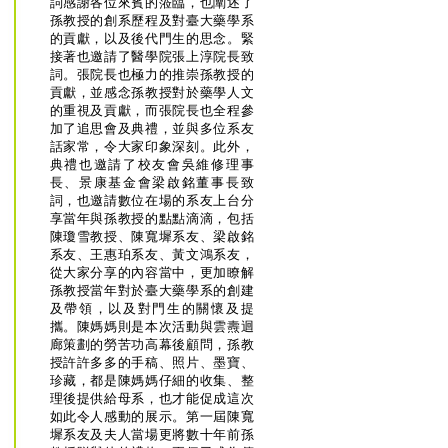
詞感謝各位來賓的蒞臨，也闡述了
孫教授的創系歷程及對臺大藥學系
的貢獻，以及後代門生的思念。緊
接著也邀請了醫學院張上淳院長致
詞。張院長也極力的推崇孫教授的
貢獻，並感念孫教授對於藥學人文
的重視及貢獻，而張院長也全程參
加了追思會及典禮，並與多位系友
話家常，令大家印象深刻。此外，
典禮也邀請了校友會吳維修理事
長、景康基金會梁啟銘董事長致
詞，也邀請數位在場的系友上台分
享當年與孫教授的點點滴滴，包括
陳瓊雪教授、陳寬墀系友、梁啟銘
系友、王惠珀系友、黃文鴻系友，
從大家分享的內容當中，更加瞭解
孫教授當年對於臺大藥學系的創建
及帶領，以及對門生的關懷及提
攜。陳媽媽則是本次活動與雲燾迴
廊策劃的勞苦功高幕後顧問，孫教
授許許多多的手稿、照片、墨寶、
珍藏，都是陳媽媽仔細的收集、整
理後提供給母系，也才能促成這次
如此令人感動的展示。第一屆陳寬
墀系友及夫人當場更將數十年前孫