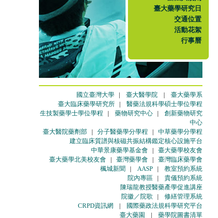
臺大藥學研究日
交通位置
活動花絮
行事曆
國立臺灣大學
|
臺大醫學院
|
臺大藥學系
臺大臨床藥學研究所
|
醫藥法規科學碩士學位學程
生技製藥學士學位學程
|
藥物研究中心
|
創新藥物研究
中心
臺大醫院藥劑部
|
分子醫藥學分學程
|
中草藥學分學程
建立臨床質譜與核磁共振結構鑑定核心設施平台
中華景康藥學基金會
|
臺大藥學校友會
臺大藥學北美校友會
|
臺灣藥學會
|
臺灣臨床藥學會
楓城新聞
|
AASP
|
教室預約系統
院內專區
|
貴儀預約系統
陳瑞龍教授醫藥產學促進講座
院徽／院歌
|
修繕管理系統
CRPD資訊網
|
國際藥政法規科學研究平台
臺大藥園
|
藥學院圖書清單