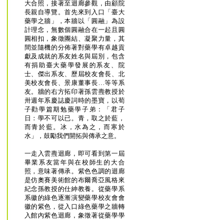
大合照，接著至迴廊參觀，由顧院
長親自導覽。首先來到入口「臺大
藥學之牆」，本牆以「圓融」為設
計理念，無數個圓融合在一起且圓
圓相扣，象徵團結、凝聚力量，其
間並隨機的分佈著對藥學有卓越貢
獻及成就的系友姓名與屆別，包含
有捐助臺大藥學發展的系友、院
士、傑出系友、歷屆校友會長、北
美校友會長、景康董事長…等等系
友。牆的右方拓印著孫雲燾教授於
卅週年系慶誌慶詞時的墨寶，以荀
子勸學篇期勉藥學子弟：「君子
日：學不可以已。青，取之於藍，
而青於藍。冰，水為之，而寒於
水」，鼓勵我們開拓與傳承之意。
一走入雲燾迴廊，即可看到第一屆
畢業系友當年與在校師生的大合
照，意味著傳承。紫色色調的迴廊
是仿奧賽美術館的布爾喬亞風格來
紀念孫教授的仕紳教養。從藥學系
系徽的綠色逐漸演變藥學校友會會
徽的紫色，從入口綠色藥學之牆轉
入館內紫色迴廊，象徵著從藥學學