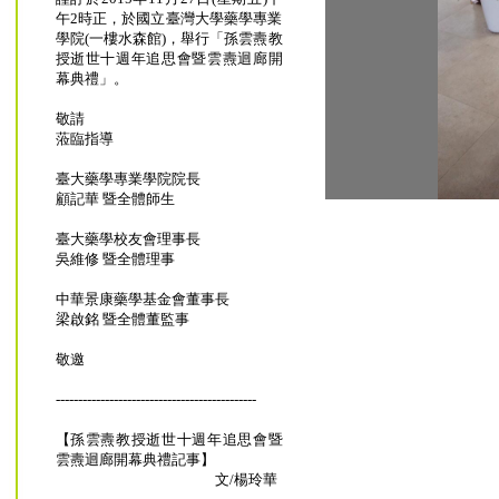
午2時正，於國立臺灣大學藥學專業
學院(一樓水森館)，舉行「孫雲燾教
授逝世十週年追思會暨雲燾迴廊開
幕典禮」。
敬請
蒞臨指導
臺大藥學專業學院院長
顧記華 暨全體師生
臺大藥學校友會理事長
吳維修 暨全體理事
中華景康藥學基金會董事長
梁啟銘 暨全體董監事
敬邀
---------------------------------------------
【孫雲燾教授逝世十週年追思會暨
雲燾迴廊開幕典禮記事】
文/楊玲華