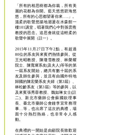
「所有的相思樹都為你栽，所有美
麗的花都為你開。藍天悠悠碧海悠
悠，所有的心思都望著你來…..」。
溫柔的歌聲悠揚地迴盪在水森館一
樓101講堂，唱著我們心中對孫雲燾
教授的思念。追思會就從這輕柔的
歌聲中展開（註一）。
2015年11月27日下午2點，有超過
80位的系友與來賓們熱情參與。從
王光昭教授、陳瓊雪教授、林榮耀
院士、陳寬墀系友(及夫人)等等的第
一屆系友開始，總共有數十屆的系
友及師生參與，並且有由國外特地
歸國的陳宏榮系友夫婦（第3屆）、
林松齡系友（第3屆）等的參與，以
及來賓張秀蓉教授、魏如琳女士(註
二)、新北市藥師公會蘇國欽理事
長、臺北市藥師公會鐘李宜常務理
事…等，也出席了這次的典禮，場
面十分熱烈熱絡，也非常令人感
動。
在典禮的一開始是由顧院長致歡迎