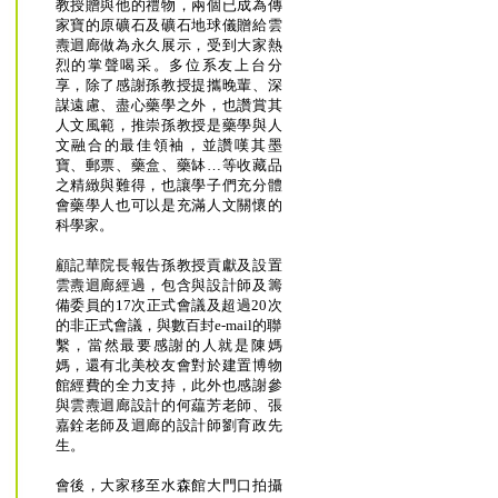
教授贈與他的禮物，兩個已成為傳
家寶的原礦石及礦石地球儀贈給雲
燾迴廊做為永久展示，受到大家熱
烈的掌聲喝采。多位系友上台分
享，除了感謝孫教授提攜晚輩、深
謀遠慮、盡心藥學之外，也讚賞其
人文風範，推崇孫教授是藥學與人
文融合的最佳領袖，並讚嘆其墨
寶、郵票、藥盒、藥缽…等收藏品
之精緻與難得，也讓學子們充分體
會藥學人也可以是充滿人文關懷的
科學家。
顧記華院長報告孫教授貢獻及設置
雲燾迴廊經過，包含與設計師及籌
備委員的17次正式會議及超過20次
的非正式會議，與數百封e-mail的聯
繫，當然最要感謝的人就是陳媽
媽，還有北美校友會對於建置博物
館經費的全力支持，此外也感謝參
與雲燾迴廊設計的何藴芳老師、張
嘉銓老師及迴廊的設計師劉育政先
生。
會後，大家移至水森館大門口拍攝