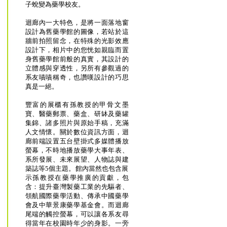
子蛻變為藥學校友。
迴廊內一大特色，是將一面落地窗
設計為舊藥學館的圖像，若站於這
牆前拍照留念，在特殊的光影效應
設計下，相片中的您恍如親臨而置
身舊藥學館前般的真實，其設計的
立體感與穿透性，另所有參觀過的
系友嘖嘖稱奇，也讚嘆設計的巧思
真是一絕。
豐富的展櫃有孫教授的甲骨文墨
寶、醫藥郵票、藥盒、研缽及藥罐
集錦、諸多照片與原始手稿，充滿
人文情懷。關於數位資訊方面，迴
廊前端設置五台壁掛式多媒體播放
螢幕，不時地播放藥學大事年表、
系所發展、未來展望、人物誌與建
築誌等5個主題。館內當然也包含展
示孫教授在藥學推廣的貢獻，包
含：提升臺灣製藥工業的先驅者、
領航國際藥學活動、傳承中國藥學
會及中華景康藥學基金會。而迴廊
尾端的觸控螢幕，可以讓各系友尋
得當年在校園時年少的身影。一旁