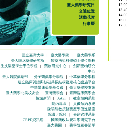
臺大藥學研究日
12:
13:
交通位置
14:
活動花絮
16
行事曆
17:
國立臺灣大學
|
臺大醫學院
|
臺大藥學系
臺大臨床藥學研究所
|
醫藥法規科學碩士學位學程
生技製藥學士學位學程
|
藥物研究中心
|
創新藥物研究
中心
臺大醫院藥劑部
|
分子醫藥學分學程
|
中草藥學分學程
建立臨床質譜與核磁共振結構鑑定核心設施平台
中華景康藥學基金會
|
臺大藥學校友會
臺大藥學北美校友會
|
臺灣藥學會
|
臺灣臨床藥學會
楓城新聞
|
AASP
|
教室預約系統
院內專區
|
貴儀預約系統
陳瑞龍教授醫藥產學促進講座
院徽／院歌
|
修繕管理系統
CRPD資訊網
|
國際藥政法規科學研究平台
臺大藥園
|
藥學院圖書清單