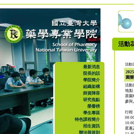
活動
活動日
最新消息
20
院長的話
園樂
學院簡介
活動日
組織架構
地點
師資陣容
茶園
研究焦點
參與
榮譽榜
行程
學生專區
08
特色課程簡介
10
招生資訊
星蔥
辦法與規則
11: