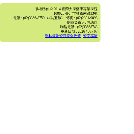
版權所有 © 2014 臺灣大學藥學專業學院
100025 臺北市林森南路33號
電話 : (02)3366-8750~4 (共五線) 傳真 : (02)2391-9098
網頁負責人: 許瑭益
聯絡電話 : (02)33668743
更新日期 : 2026 / 08 / 07
隱私權及資訊安全政策
|
資安專區