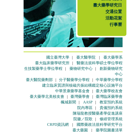
臺大藥學研究日
交通位置
活動花絮
行事曆
國立臺灣大學
|
臺大醫學院
|
臺大藥學系
臺大臨床藥學研究所
|
醫藥法規科學碩士學位學程
生技製藥學士學位學程
|
藥物研究中心
|
創新藥物研究
中心
臺大醫院藥劑部
|
分子醫藥學分學程
|
中草藥學分學程
建立臨床質譜與核磁共振結構鑑定核心設施平台
中華景康藥學基金會
|
臺大藥學校友會
臺大藥學北美校友會
|
臺灣藥學會
|
臺灣臨床藥學會
楓城新聞
|
AASP
|
教室預約系統
院內專區
|
貴儀預約系統
陳瑞龍教授醫藥產學促進講座
院徽／院歌
|
修繕管理系統
CRPD資訊網
|
國際藥政法規科學研究平台
臺大藥園
|
藥學院圖書清單