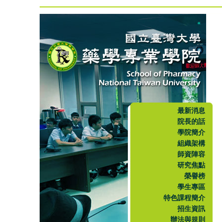
最新消息
院長的話
學院簡介
組織架構
師資陣容
研究焦點
榮譽榜
學生專區
特色課程簡介
招生資訊
辦法與規則