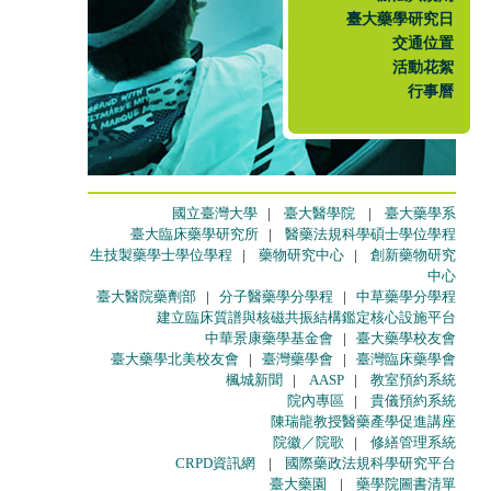
臺大藥學研究日
交通位置
活動花絮
行事曆
國立臺灣大學
|
臺大醫學院
|
臺大藥學系
臺大臨床藥學研究所
|
醫藥法規科學碩士學位學程
生技製藥學士學位學程
|
藥物研究中心
|
創新藥物研究
中心
臺大醫院藥劑部
|
分子醫藥學分學程
|
中草藥學分學程
建立臨床質譜與核磁共振結構鑑定核心設施平台
中華景康藥學基金會
|
臺大藥學校友會
臺大藥學北美校友會
|
臺灣藥學會
|
臺灣臨床藥學會
楓城新聞
|
AASP
|
教室預約系統
院內專區
|
貴儀預約系統
陳瑞龍教授醫藥產學促進講座
院徽／院歌
|
修繕管理系統
CRPD資訊網
|
國際藥政法規科學研究平台
臺大藥園
|
藥學院圖書清單