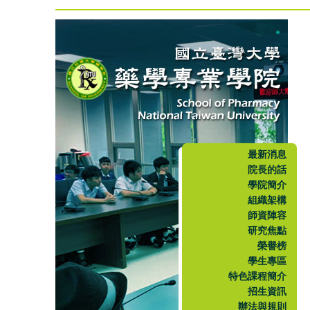
最新消息
院長的話
學院簡介
組織架構
師資陣容
研究焦點
榮譽榜
學生專區
特色課程簡介
招生資訊
辦法與規則