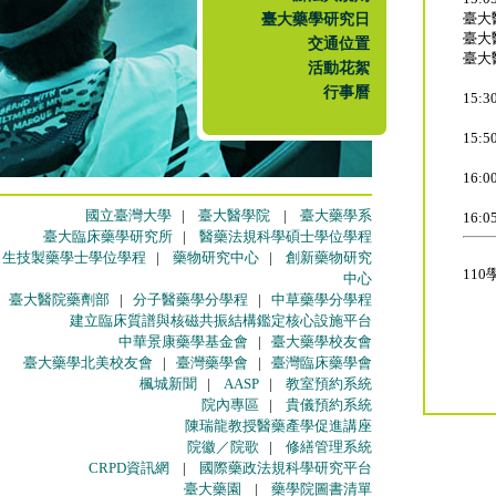
臺大藥學研究日
臺大
臺大
交通位置
臺大
活動花絮
行事曆
15:
15:
16:
國立臺灣大學
|
臺大醫學院
|
臺大藥學系
16:
臺大臨床藥學研究所
|
醫藥法規科學碩士學位學程
生技製藥學士學位學程
|
藥物研究中心
|
創新藥物研究
11
中心
臺大醫院藥劑部
|
分子醫藥學分學程
|
中草藥學分學程
建立臨床質譜與核磁共振結構鑑定核心設施平台
中華景康藥學基金會
|
臺大藥學校友會
臺大藥學北美校友會
|
臺灣藥學會
|
臺灣臨床藥學會
楓城新聞
|
AASP
|
教室預約系統
院內專區
|
貴儀預約系統
陳瑞龍教授醫藥產學促進講座
院徽／院歌
|
修繕管理系統
CRPD資訊網
|
國際藥政法規科學研究平台
臺大藥園
|
藥學院圖書清單