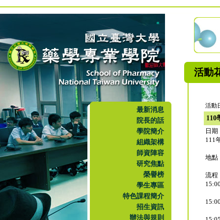
活動
活動日
最新消息
11
院長的話
學院簡介
日期
111
組織架構
師資陣容
地點
研究焦點
榮譽榜
流程
15:
學生專區
特色課程簡介
15
招生資訊
辦法與規則
15: