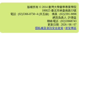
版權所有 © 2014 臺灣大學藥學專業學院
100025 臺北市林森南路33號
電話 : (02)3366-8750~4 (共五線) 傳真 : (02)2391-9098
網頁負責人: 許瑭益
聯絡電話 : (02)33668743
更新日期 : 2026 / 08 / 07
隱私權及資訊安全政策
|
資安專區