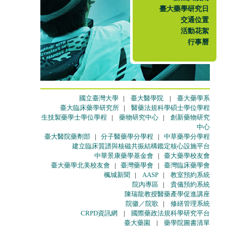
臺大藥學研究日
交通位置
活動花絮
行事曆
國立臺灣大學
|
臺大醫學院
|
臺大藥學系
臺大臨床藥學研究所
|
醫藥法規科學碩士學位學程
生技製藥學士學位學程
|
藥物研究中心
|
創新藥物研究
中心
臺大醫院藥劑部
|
分子醫藥學分學程
|
中草藥學分學程
建立臨床質譜與核磁共振結構鑑定核心設施平台
中華景康藥學基金會
|
臺大藥學校友會
臺大藥學北美校友會
|
臺灣藥學會
|
臺灣臨床藥學會
楓城新聞
|
AASP
|
教室預約系統
院內專區
|
貴儀預約系統
陳瑞龍教授醫藥產學促進講座
院徽／院歌
|
修繕管理系統
CRPD資訊網
|
國際藥政法規科學研究平台
臺大藥園
|
藥學院圖書清單