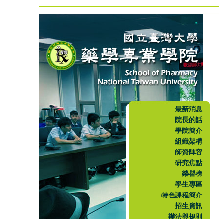
最新消息
院長的話
學院簡介
組織架構
師資陣容
研究焦點
榮譽榜
學生專區
特色課程簡介
招生資訊
辦法與規則