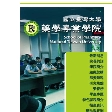
最新消息
院長的話
學院簡介
組織架構
師資陣容
研究焦點
榮譽榜
學生專區
特色課程簡介
招生資訊
辦法與規則