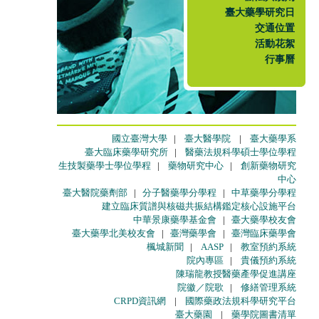
臺大藥學研究日
交通位置
活動花絮
行事曆
國立臺灣大學
|
臺大醫學院
|
臺大藥學系
臺大臨床藥學研究所
|
醫藥法規科學碩士學位學程
生技製藥學士學位學程
|
藥物研究中心
|
創新藥物研究
中心
臺大醫院藥劑部
|
分子醫藥學分學程
|
中草藥學分學程
建立臨床質譜與核磁共振結構鑑定核心設施平台
中華景康藥學基金會
|
臺大藥學校友會
臺大藥學北美校友會
|
臺灣藥學會
|
臺灣臨床藥學會
楓城新聞
|
AASP
|
教室預約系統
院內專區
|
貴儀預約系統
陳瑞龍教授醫藥產學促進講座
院徽／院歌
|
修繕管理系統
CRPD資訊網
|
國際藥政法規科學研究平台
臺大藥園
|
藥學院圖書清單