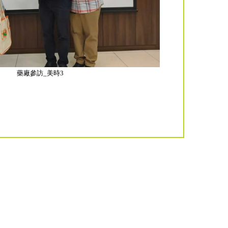
藥廠參訪_美時3