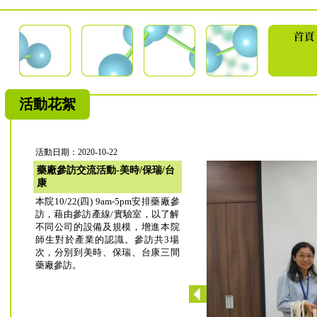
活動花絮
活動日期：2020-10-22
藥廠參訪交流活動-美時/保瑞/台
康
本院10/22(四) 9am-5pm安排藥廠參
訪，藉由參訪產線/實驗室，以了解
不同公司的設備及規模，增進本院
師生對於產業的認識。參訪共3場
次，分別到美時、保瑞、台康三間
藥廠參訪。