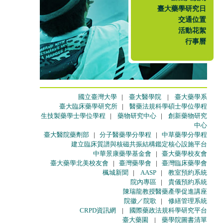
臺大藥學研究日
交通位置
活動花絮
行事曆
國立臺灣大學
|
臺大醫學院
|
臺大藥學系
臺大臨床藥學研究所
|
醫藥法規科學碩士學位學程
生技製藥學士學位學程
|
藥物研究中心
|
創新藥物研究
中心
臺大醫院藥劑部
|
分子醫藥學分學程
|
中草藥學分學程
建立臨床質譜與核磁共振結構鑑定核心設施平台
中華景康藥學基金會
|
臺大藥學校友會
臺大藥學北美校友會
|
臺灣藥學會
|
臺灣臨床藥學會
楓城新聞
|
AASP
|
教室預約系統
院內專區
|
貴儀預約系統
陳瑞龍教授醫藥產學促進講座
院徽／院歌
|
修繕管理系統
CRPD資訊網
|
國際藥政法規科學研究平台
臺大藥園
|
藥學院圖書清單