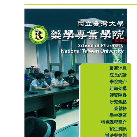
最新消息
院長的話
學院簡介
組織架構
師資陣容
研究焦點
榮譽榜
學生專區
特色課程簡介
招生資訊
辦法與規則