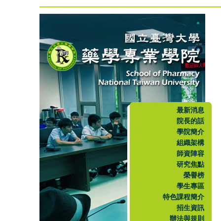
最新消息
院長的話
學院簡介
組織架構
師資陣容
研究焦點
榮譽榜
學生專區
特色課程簡介
招生資訊
辦法與規則