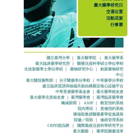
臺大藥學研究日
交通位置
活動花絮
行事曆
國立臺灣大學
|
臺大醫學院
|
臺大藥學系
臺大臨床藥學研究所
|
醫藥法規科學碩士學位學程
生技製藥學士學位學程
|
藥物研究中心
|
創新藥物研究
中心
臺大醫院藥劑部
|
分子醫藥學分學程
|
中草藥學分學程
建立臨床質譜與核磁共振結構鑑定核心設施平台
中華景康藥學基金會
|
臺大藥學校友會
臺大藥學北美校友會
|
臺灣藥學會
|
臺灣臨床藥學會
楓城新聞
|
AASP
|
教室預約系統
院內專區
|
貴儀預約系統
陳瑞龍教授醫藥產學促進講座
院徽／院歌
|
修繕管理系統
CRPD資訊網
|
國際藥政法規科學研究平台
臺大藥園
|
藥學院圖書清單