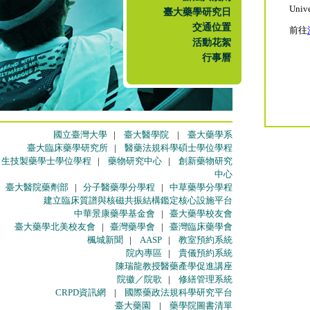
Unive
臺大藥學研究日
交通位置
前往
活動花絮
行事曆
國立臺灣大學
|
臺大醫學院
|
臺大藥學系
臺大臨床藥學研究所
|
醫藥法規科學碩士學位學程
生技製藥學士學位學程
|
藥物研究中心
|
創新藥物研究
中心
臺大醫院藥劑部
|
分子醫藥學分學程
|
中草藥學分學程
建立臨床質譜與核磁共振結構鑑定核心設施平台
中華景康藥學基金會
|
臺大藥學校友會
臺大藥學北美校友會
|
臺灣藥學會
|
臺灣臨床藥學會
楓城新聞
|
AASP
|
教室預約系統
院內專區
|
貴儀預約系統
陳瑞龍教授醫藥產學促進講座
院徽／院歌
|
修繕管理系統
CRPD資訊網
|
國際藥政法規科學研究平台
臺大藥園
|
藥學院圖書清單