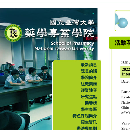
活動
活動日
最新消息
202
院長的話
Inte
學院簡介
Date:
組織架構
師資陣容
Parti
研究焦點
Kyot
Nati
榮譽榜
Ohio 
學生專區
of M
特色課程簡介
招生資訊
Venu
辦法與規則
Shui