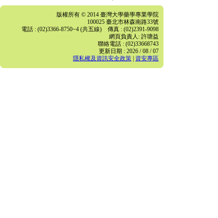
版權所有 © 2014 臺灣大學藥學專業學院
100025 臺北市林森南路33號
電話 : (02)3366-8750~4 (共五線) 傳真 : (02)2391-9098
網頁負責人: 許瑭益
聯絡電話 : (02)33668743
更新日期 : 2026 / 08 / 07
隱私權及資訊安全政策
|
資安專區