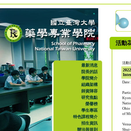
活動
活動日
最新消息
202
院長的話
Inte
學院簡介
Date:
組織架構
師資陣容
Parti
研究焦點
Kyot
Nati
榮譽榜
Ohio 
學生專區
of M
特色課程簡介
招生資訊
Venu
辦法與規則
Shui