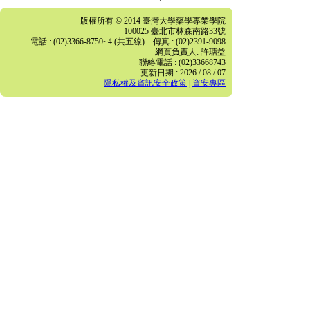
版權所有 © 2014 臺灣大學藥學專業學院
100025 臺北市林森南路33號
電話 : (02)3366-8750~4 (共五線) 傳真 : (02)2391-9098
網頁負責人: 許瑭益
聯絡電話 : (02)33668743
更新日期 : 2026 / 08 / 07
隱私權及資訊安全政策
|
資安專區