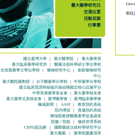
Unive
臺大藥學研究日
交通位置
前往
活動花絮
行事曆
國立臺灣大學
|
臺大醫學院
|
臺大藥學系
臺大臨床藥學研究所
|
醫藥法規科學碩士學位學程
生技製藥學士學位學程
|
藥物研究中心
|
創新藥物研究
中心
臺大醫院藥劑部
|
分子醫藥學分學程
|
中草藥學分學程
建立臨床質譜與核磁共振結構鑑定核心設施平台
中華景康藥學基金會
|
臺大藥學校友會
臺大藥學北美校友會
|
臺灣藥學會
|
臺灣臨床藥學會
楓城新聞
|
AASP
|
教室預約系統
院內專區
|
貴儀預約系統
陳瑞龍教授醫藥產學促進講座
院徽／院歌
|
修繕管理系統
CRPD資訊網
|
國際藥政法規科學研究平台
臺大藥園
|
藥學院圖書清單