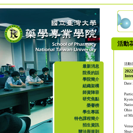
活動
活動日
最新消息
202
院長的話
Inte
學院簡介
Date:
組織架構
師資陣容
Parti
研究焦點
Kyot
Nati
榮譽榜
Ohio 
學生專區
of M
特色課程簡介
招生資訊
Venu
辦法與規則
Shui