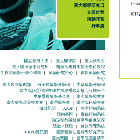
Unive
臺大藥學研究日
交通位置
前往
活動花絮
行事曆
國立臺灣大學
|
臺大醫學院
|
臺大藥學系
臺大臨床藥學研究所
|
醫藥法規科學碩士學位學程
生技製藥學士學位學程
|
藥物研究中心
|
創新藥物研究
中心
臺大醫院藥劑部
|
分子醫藥學分學程
|
中草藥學分學程
建立臨床質譜與核磁共振結構鑑定核心設施平台
中華景康藥學基金會
|
臺大藥學校友會
臺大藥學北美校友會
|
臺灣藥學會
|
臺灣臨床藥學會
楓城新聞
|
AASP
|
教室預約系統
院內專區
|
貴儀預約系統
陳瑞龍教授醫藥產學促進講座
院徽／院歌
|
修繕管理系統
CRPD資訊網
|
國際藥政法規科學研究平台
臺大藥園
|
藥學院圖書清單