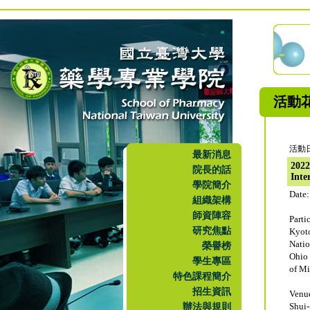
活動
活動日
最新消息
202
院長的話
Inte
學院簡介
Date:
組織架構
師資陣容
Parti
研究焦點
Kyot
Nati
榮譽榜
Ohio 
學生專區
of M
特色課程簡介
招生資訊
Venu
辦法與規則
Shui