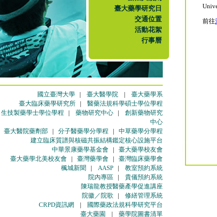
Unive
臺大藥學研究日
交通位置
前往
活動花絮
行事曆
國立臺灣大學
|
臺大醫學院
|
臺大藥學系
臺大臨床藥學研究所
|
醫藥法規科學碩士學位學程
生技製藥學士學位學程
|
藥物研究中心
|
創新藥物研究
中心
臺大醫院藥劑部
|
分子醫藥學分學程
|
中草藥學分學程
建立臨床質譜與核磁共振結構鑑定核心設施平台
中華景康藥學基金會
|
臺大藥學校友會
臺大藥學北美校友會
|
臺灣藥學會
|
臺灣臨床藥學會
楓城新聞
|
AASP
|
教室預約系統
院內專區
|
貴儀預約系統
陳瑞龍教授醫藥產學促進講座
院徽／院歌
|
修繕管理系統
CRPD資訊網
|
國際藥政法規科學研究平台
臺大藥園
|
藥學院圖書清單