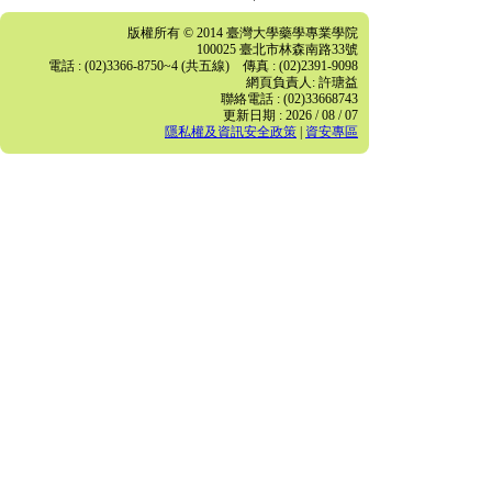
版權所有 © 2014 臺灣大學藥學專業學院
100025 臺北市林森南路33號
電話 : (02)3366-8750~4 (共五線) 傳真 : (02)2391-9098
網頁負責人: 許瑭益
聯絡電話 : (02)33668743
更新日期 : 2026 / 08 / 07
隱私權及資訊安全政策
|
資安專區