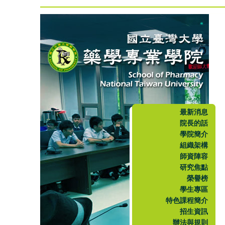
最新消息
院長的話
學院簡介
組織架構
師資陣容
研究焦點
榮譽榜
學生專區
特色課程簡介
招生資訊
辦法與規則