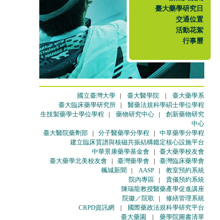
臺大藥學研究日
交通位置
活動花絮
行事曆
國立臺灣大學
|
臺大醫學院
|
臺大藥學系
臺大臨床藥學研究所
|
醫藥法規科學碩士學位學程
生技製藥學士學位學程
|
藥物研究中心
|
創新藥物研究
中心
臺大醫院藥劑部
|
分子醫藥學分學程
|
中草藥學分學程
建立臨床質譜與核磁共振結構鑑定核心設施平台
中華景康藥學基金會
|
臺大藥學校友會
臺大藥學北美校友會
|
臺灣藥學會
|
臺灣臨床藥學會
楓城新聞
|
AASP
|
教室預約系統
院內專區
|
貴儀預約系統
陳瑞龍教授醫藥產學促進講座
院徽／院歌
|
修繕管理系統
CRPD資訊網
|
國際藥政法規科學研究平台
臺大藥園
|
藥學院圖書清單