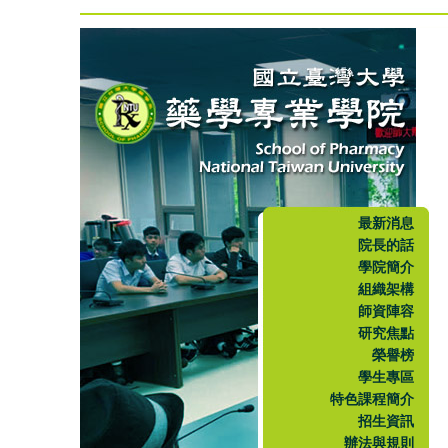
最新消息
院長的話
學院簡介
組織架構
師資陣容
研究焦點
榮譽榜
學生專區
特色課程簡介
招生資訊
辦法與規則