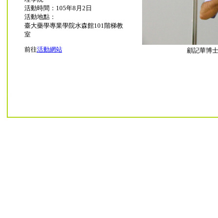
活動時間：105年8月2日
活動地點：
臺大藥學專業學院水森館101階梯教
室
前往
活動網站
顧記華博