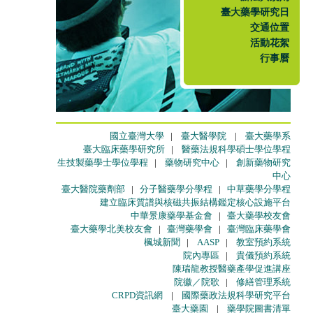
臺大藥學研究日
交通位置
活動花絮
行事曆
國立臺灣大學
|
臺大醫學院
|
臺大藥學系
臺大臨床藥學研究所
|
醫藥法規科學碩士學位學程
生技製藥學士學位學程
|
藥物研究中心
|
創新藥物研究
中心
臺大醫院藥劑部
|
分子醫藥學分學程
|
中草藥學分學程
建立臨床質譜與核磁共振結構鑑定核心設施平台
中華景康藥學基金會
|
臺大藥學校友會
臺大藥學北美校友會
|
臺灣藥學會
|
臺灣臨床藥學會
楓城新聞
|
AASP
|
教室預約系統
院內專區
|
貴儀預約系統
陳瑞龍教授醫藥產學促進講座
院徽／院歌
|
修繕管理系統
CRPD資訊網
|
國際藥政法規科學研究平台
臺大藥園
|
藥學院圖書清單