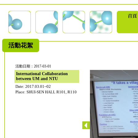
活動花絮
活動日期：2017-03-01
International Collaboration
between UM and NTU
Date: 2017.03.01~02
Place: SHUI-SEN HALL R101, R110