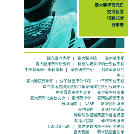
臺大藥學研究日
交通位置
活動花絮
行事曆
國立臺灣大學
|
臺大醫學院
|
臺大藥學系
臺大臨床藥學研究所
|
醫藥法規科學碩士學位學程
生技製藥學士學位學程
|
藥物研究中心
|
創新藥物研究
中心
臺大醫院藥劑部
|
分子醫藥學分學程
|
中草藥學分學程
建立臨床質譜與核磁共振結構鑑定核心設施平台
中華景康藥學基金會
|
臺大藥學校友會
臺大藥學北美校友會
|
臺灣藥學會
|
臺灣臨床藥學會
楓城新聞
|
AASP
|
教室預約系統
院內專區
|
貴儀預約系統
陳瑞龍教授醫藥產學促進講座
院徽／院歌
|
修繕管理系統
CRPD資訊網
|
國際藥政法規科學研究平台
臺大藥園
|
藥學院圖書清單