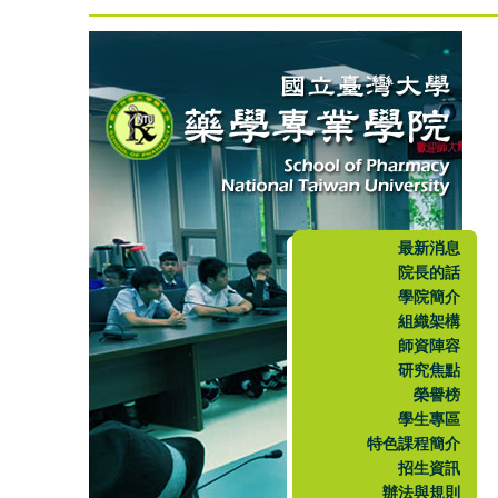
最新消息
院長的話
學院簡介
組織架構
師資陣容
研究焦點
榮譽榜
學生專區
特色課程簡介
招生資訊
辦法與規則