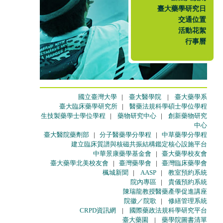
臺大藥學研究日
交通位置
活動花絮
行事曆
國立臺灣大學
|
臺大醫學院
|
臺大藥學系
臺大臨床藥學研究所
|
醫藥法規科學碩士學位學程
生技製藥學士學位學程
|
藥物研究中心
|
創新藥物研究
中心
臺大醫院藥劑部
|
分子醫藥學分學程
|
中草藥學分學程
建立臨床質譜與核磁共振結構鑑定核心設施平台
中華景康藥學基金會
|
臺大藥學校友會
臺大藥學北美校友會
|
臺灣藥學會
|
臺灣臨床藥學會
楓城新聞
|
AASP
|
教室預約系統
院內專區
|
貴儀預約系統
陳瑞龍教授醫藥產學促進講座
院徽／院歌
|
修繕管理系統
CRPD資訊網
|
國際藥政法規科學研究平台
臺大藥園
|
藥學院圖書清單