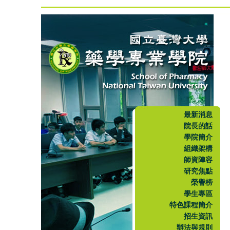
最新消息
院長的話
學院簡介
組織架構
師資陣容
研究焦點
榮譽榜
學生專區
特色課程簡介
招生資訊
辦法與規則