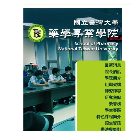
最新消息
院長的話
學院簡介
組織架構
師資陣容
研究焦點
榮譽榜
學生專區
特色課程簡介
招生資訊
辦法與規則