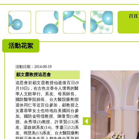
活動花絮
活動日期：2014-09-19
顧文霞教授追思會
追思會於顧文霞教授仙逝後百日(9
月19日)，在古色古香令人懷舊的醫
學人文館舉行。系友、母系師長、
國防醫學院師長、台大醫院藥劑部
退休同仁等近百位參加，顧教授之
女蕭蓉華女士也特地自美國回台參
加。國防金明儒教授、陳瓊雪(1)教
授、余秀瑛(3)教授、許章賢(13)系
友、梁啟銘系友(14)、李慶三(12)系
友、簡慧美(13)系友、台大醫院藥劑
部楊正義先生等人都先後分享與顧