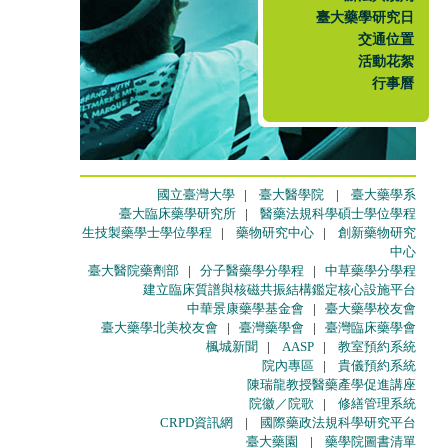
臺大藥學研究日
交通位置
活動花絮
行事曆
國立臺灣大學
|
臺大醫學院
|
臺大藥學系
臺大臨床藥學研究所
|
醫藥法規科學碩士學位學程
生技製藥學士學位學程
|
藥物研究中心
|
創新藥物研究
中心
臺大醫院藥劑部
|
分子醫藥學分學程
|
中草藥學分學程
建立臨床質譜與核磁共振結構鑑定核心設施平台
中華景康藥學基金會
|
臺大藥學校友會
臺大藥學北美校友會
|
臺灣藥學會
|
臺灣臨床藥學會
楓城新聞
|
AASP
|
教室預約系統
院內專區
|
貴儀預約系統
陳瑞龍教授醫藥產學促進講座
院徽／院歌
|
修繕管理系統
CRPD資訊網
|
國際藥政法規科學研究平台
臺大藥園
|
藥學院圖書清單