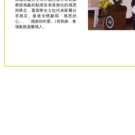
教授相處的點滴並表達無比的感恩
與懷念，蕭蓉華女士也代表家屬分
享感言。最後全體獻唱「感恩的
心」、「感謝你的愛」2首歌曲，會
場氣氛溫馨感人。