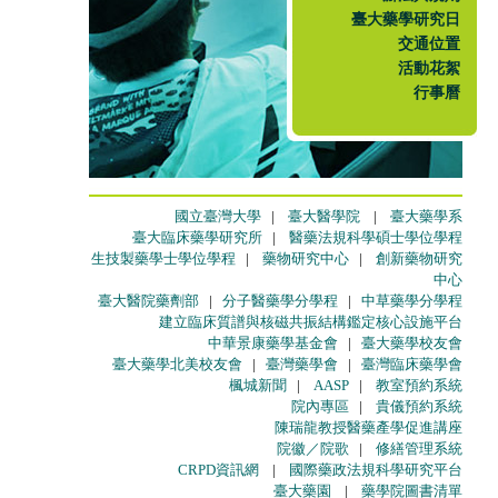
臺大藥學研究日
交通位置
活動花絮
行事曆
國立臺灣大學
|
臺大醫學院
|
臺大藥學系
臺大臨床藥學研究所
|
醫藥法規科學碩士學位學程
生技製藥學士學位學程
|
藥物研究中心
|
創新藥物研究
中心
臺大醫院藥劑部
|
分子醫藥學分學程
|
中草藥學分學程
建立臨床質譜與核磁共振結構鑑定核心設施平台
中華景康藥學基金會
|
臺大藥學校友會
臺大藥學北美校友會
|
臺灣藥學會
|
臺灣臨床藥學會
楓城新聞
|
AASP
|
教室預約系統
院內專區
|
貴儀預約系統
陳瑞龍教授醫藥產學促進講座
院徽／院歌
|
修繕管理系統
CRPD資訊網
|
國際藥政法規科學研究平台
臺大藥園
|
藥學院圖書清單