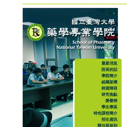
最新消息
院長的話
學院簡介
組織架構
師資陣容
研究焦點
榮譽榜
學生專區
特色課程簡介
招生資訊
辦法與規則