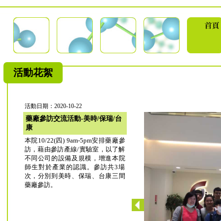
活動花絮
活動日期：2020-10-22
藥廠參訪交流活動-美時/保瑞/台
康
本院10/22(四) 9am-5pm安排藥廠參
訪，藉由參訪產線/實驗室，以了解
不同公司的設備及規模，增進本院
師生對於產業的認識。參訪共3場
次，分別到美時、保瑞、台康三間
藥廠參訪。