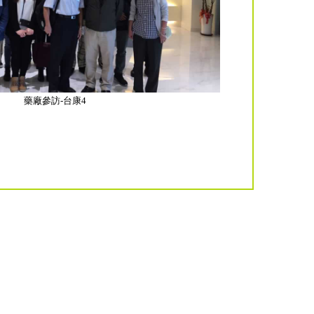
藥廠參訪-台康4