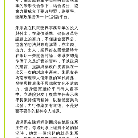
年，由梁啟銘董事長與時任常務董
事的朱學長合作下，結合各公、協
會力量成立了藥改聯盟，為藥學、
藥業政策提供一中性討論平台。
朱系友在民間藥界事務常年的投入
與付出，在藥價基準、健保改革等
議題上的努力，不僅揉合藥界公、
協會的想法與政府溝通，亦出錢、
出力、出人，業界好友回憶當時常
在飯店一齊開會討論，朱系友總是
準備了充足詳實的資料，予以政府
的建言、提議與藥政白皮書就在一
次又一次的討論中產生。朱系友身
為南宋理學大儒朱熹的30代裔孫，
發揚與推廣朱子與儒家文化不遺餘
力，也身體實踐於平日待人處事
中。立法院好友丁復華主任表示朱
學長秉持儒商精神，以整體藥業為
出發，力行作藥要有道德、不是好
藥不要作的精神令人感佩。
資深系友陳媽媽則回想在她擔任系
主任時，每遇到系上經費不足的狀
況時，她第一個想起的就是朱系