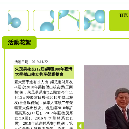
活動花絮
活動日期：2019-11-22
朱茂男校友(12屆)榮獲108年臺灣
大學傑出校友共享榮耀餐會
臺大藥學迭有才人出! 繼范進財系友
(4屆)於2018年榮掄傑出校友獎(工商
類)後，朱茂男系友(12屆)於今年11
月15日校慶當日獲頒2019年傑出校
友(社會服務類)，藥學人連續二年榮
獲臺大傑出校友。這是繼2010年許
照惠系友(13屆)、2012年莊德茂系
友(10屆)、2016年李華林系友(1
屆)、2018年范進財系友(4屆)後，第
五位藥學人獲得本殊榮。為此，藥