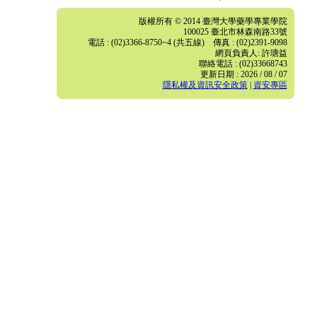
版權所有 © 2014 臺灣大學藥學專業學院
100025 臺北市林森南路33號
電話 : (02)3366-8750~4 (共五線) 傳真 : (02)2391-9098
網頁負責人: 許瑭益
聯絡電話 : (02)33668743
更新日期 : 2026 / 08 / 07
隱私權及資訊安全政策
|
資安專區