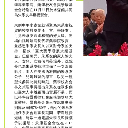
學專業學院、藥學校友會與景康基
金會特別在11月22日於水森館共同
為朱系友舉辦祝賀會。
未到中午水森館就滿聚為朱系友祝
賀的校友與藥界產、官、學好友，
可見朱系友通達和暢的好人緣。開
場由沈麗娟院長代表藥學院致賀、
並感恩朱系友長久以來對母系的支
持，捐款「臺大藥學發展永續基
金」伍佰萬元。朱系友的家人除夫
人、女兒、女婿偕同蒞場外，沈院
長也為朱系友特地準備了一支溫馨
影片，由人在美國西雅圖的朱系友
公子、兒媳錄製的感言，以另一種
型式參與此特別時刻。藥學校友會
林文貞理事長指出朱系友從眾多傑
出臺大人中脫穎而出實屬不易，而
以科學背景獲得社會服務類獎項尤
其難得。景康基金會王在斌董事長
則憶及民國78~80年，熱心的朱系友
擔任系友會理事長期間，若遇經費
短絀，時常一通電話朱學長即慷慨
予以援助；景康基金會也在2015