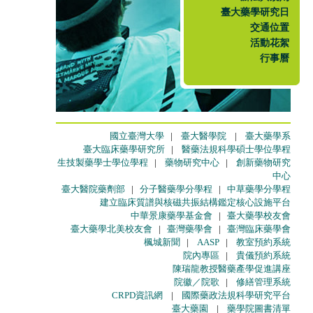
臺大藥學研究日
交通位置
活動花絮
行事曆
國立臺灣大學
|
臺大醫學院
|
臺大藥學系
臺大臨床藥學研究所
|
醫藥法規科學碩士學位學程
生技製藥學士學位學程
|
藥物研究中心
|
創新藥物研究
中心
臺大醫院藥劑部
|
分子醫藥學分學程
|
中草藥學分學程
建立臨床質譜與核磁共振結構鑑定核心設施平台
中華景康藥學基金會
|
臺大藥學校友會
臺大藥學北美校友會
|
臺灣藥學會
|
臺灣臨床藥學會
楓城新聞
|
AASP
|
教室預約系統
院內專區
|
貴儀預約系統
陳瑞龍教授醫藥產學促進講座
院徽／院歌
|
修繕管理系統
CRPD資訊網
|
國際藥政法規科學研究平台
臺大藥園
|
藥學院圖書清單