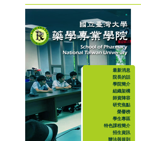
最新消息
院長的話
學院簡介
組織架構
師資陣容
研究焦點
榮譽榜
學生專區
特色課程簡介
招生資訊
辦法與規則