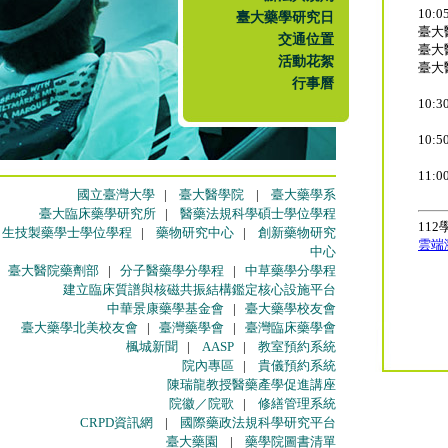
10:
臺大藥學研究日
臺大
交通位置
臺大
活動花絮
臺大
行事曆
10:
10:
11:
國立臺灣大學
|
臺大醫學院
|
臺大藥學系
臺大臨床藥學研究所
|
醫藥法規科學碩士學位學程
11
生技製藥學士學位學程
|
藥物研究中心
|
創新藥物研究
雲端
中心
臺大醫院藥劑部
|
分子醫藥學分學程
|
中草藥學分學程
建立臨床質譜與核磁共振結構鑑定核心設施平台
中華景康藥學基金會
|
臺大藥學校友會
臺大藥學北美校友會
|
臺灣藥學會
|
臺灣臨床藥學會
楓城新聞
|
AASP
|
教室預約系統
院內專區
|
貴儀預約系統
陳瑞龍教授醫藥產學促進講座
院徽／院歌
|
修繕管理系統
CRPD資訊網
|
國際藥政法規科學研究平台
臺大藥園
|
藥學院圖書清單