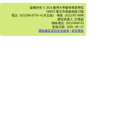
版權所有 © 2014 臺灣大學藥學專業學院
100025 臺北市林森南路33號
電話 : (02)3366-8750~4 (共五線) 傳真 : (02)2391-9098
網頁負責人: 許瑭益
聯絡電話 : (02)33668743
更新日期 : 2026 / 08 / 07
隱私權及資訊安全政策
|
資安專區