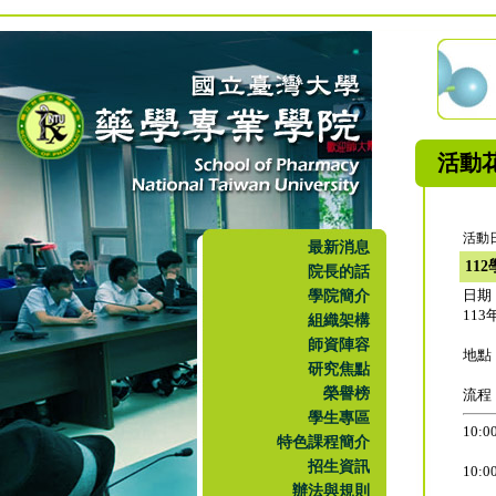
活動
活動日
最新消息
11
院長的話
學院簡介
日期
11
組織架構
師資陣容
地點
研究焦點
榮譽榜
流程
學生專區
10:
特色課程簡介
招生資訊
10
辦法與規則