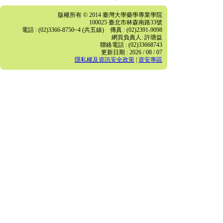
版權所有 © 2014 臺灣大學藥學專業學院
100025 臺北市林森南路33號
電話 : (02)3366-8750~4 (共五線) 傳真 : (02)2391-9098
網頁負責人: 許瑭益
聯絡電話 : (02)33668743
更新日期 : 2026 / 08 / 07
隱私權及資訊安全政策
|
資安專區