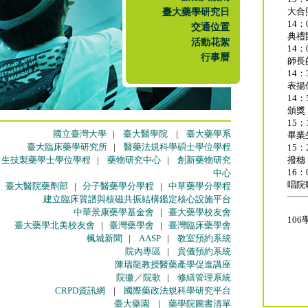
臺大藥學研究日
大合
14：
交通位置
典禮
活動花絮
14：
行事曆
師長
14：
表揚
14：
頒獎
15：
國立臺灣大學
|
臺大醫學院
|
臺大藥學系
畢業
臺大臨床藥學研究所
|
醫藥法規科學碩士學位學程
15：
生技製藥學士學位學程
|
藥物研究中心
|
創新藥物研究
撥穗
16：
中心
唱院
臺大醫院藥劑部
|
分子醫藥學分學程
|
中草藥學分學程
建立臨床質譜與核磁共振結構鑑定核心設施平台
中華景康藥學基金會
|
臺大藥學校友會
10
臺大藥學北美校友會
|
臺灣藥學會
|
臺灣臨床藥學會
楓城新聞
|
AASP
|
教室預約系統
院內專區
|
貴儀預約系統
陳瑞龍教授醫藥產學促進講座
院徽／院歌
|
修繕管理系統
CRPD資訊網
|
國際藥政法規科學研究平台
臺大藥園
|
藥學院圖書清單