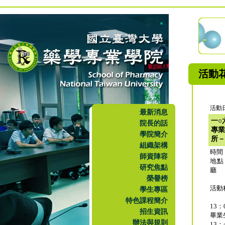
活動
活動日
最新消息
一○
院長的話
專業
學院簡介
所－
組織架構
時間
師資陣容
地點
研究焦點
廳
榮譽榜
活動
學生專區
特色課程簡介
13：
招生資訊
畢業
辦法與規則
13：