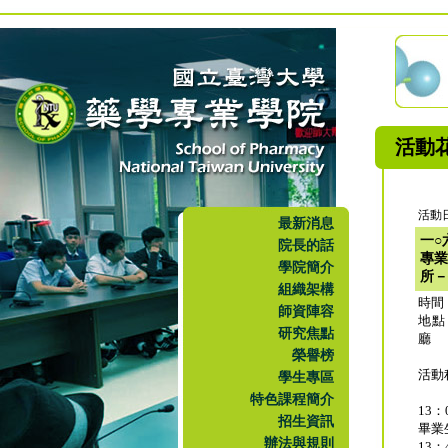
活動
活動日
最新消息
一○
院長的話
專業
學院簡介
所－
組織架構
時間
師資陣容
地點
研究焦點
廳
榮譽榜
活動
學生專區
特色課程簡介
13：
招生資訊
畢業
辦法與規則
13：