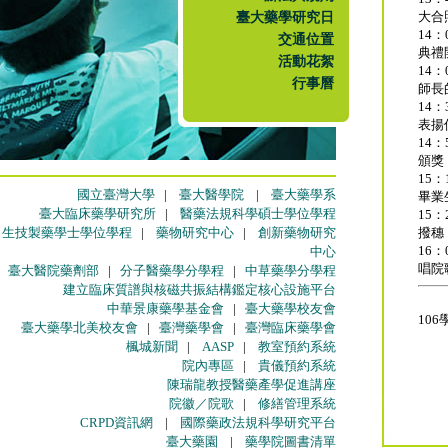
臺大藥學研究日
大合
14：
交通位置
典禮
活動花絮
14：
行事曆
師長
14：
表揚
14：
頒獎
15：
國立臺灣大學
|
臺大醫學院
|
臺大藥學系
畢業
臺大臨床藥學研究所
|
醫藥法規科學碩士學位學程
15：
生技製藥學士學位學程
|
藥物研究中心
|
創新藥物研究
撥穗
16：
中心
唱院
臺大醫院藥劑部
|
分子醫藥學分學程
|
中草藥學分學程
建立臨床質譜與核磁共振結構鑑定核心設施平台
中華景康藥學基金會
|
臺大藥學校友會
10
臺大藥學北美校友會
|
臺灣藥學會
|
臺灣臨床藥學會
楓城新聞
|
AASP
|
教室預約系統
院內專區
|
貴儀預約系統
陳瑞龍教授醫藥產學促進講座
院徽／院歌
|
修繕管理系統
CRPD資訊網
|
國際藥政法規科學研究平台
臺大藥園
|
藥學院圖書清單