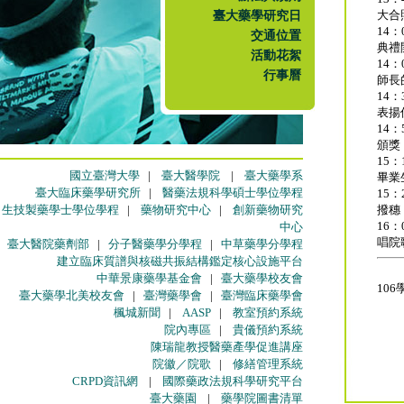
臺大藥學研究日
大合
14：
交通位置
典禮
活動花絮
14：
行事曆
師長
14：
表揚
14：
頒獎
15：
國立臺灣大學
|
臺大醫學院
|
臺大藥學系
畢業
臺大臨床藥學研究所
|
醫藥法規科學碩士學位學程
15：
生技製藥學士學位學程
|
藥物研究中心
|
創新藥物研究
撥穗
16：
中心
唱院
臺大醫院藥劑部
|
分子醫藥學分學程
|
中草藥學分學程
建立臨床質譜與核磁共振結構鑑定核心設施平台
中華景康藥學基金會
|
臺大藥學校友會
10
臺大藥學北美校友會
|
臺灣藥學會
|
臺灣臨床藥學會
楓城新聞
|
AASP
|
教室預約系統
院內專區
|
貴儀預約系統
陳瑞龍教授醫藥產學促進講座
院徽／院歌
|
修繕管理系統
CRPD資訊網
|
國際藥政法規科學研究平台
臺大藥園
|
藥學院圖書清單