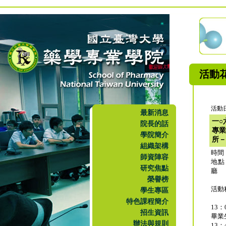
活動
活動日
最新消息
一○
院長的話
專業
學院簡介
所－
組織架構
時間
師資陣容
地點
研究焦點
廳
榮譽榜
活動
學生專區
特色課程簡介
13：
招生資訊
畢業
辦法與規則
13：