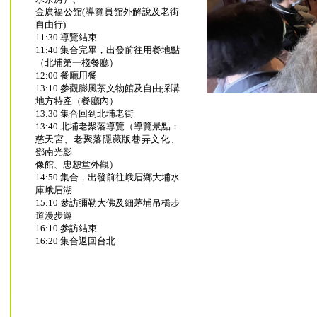
金廣福公館(導覽員館外解說及老街
自由行)
11:30 導覽結束
11:40 集合完畢，出發前往用餐地點
（北埔第一棧餐廳）
12:00 餐廳用餐
13:10 參觀膨風茶文物館及自由採購
地方特產（餐廳內）
13:30 集合回到北埔老街
13:40 北埔老聚落導覽（導覽景點：
慈天宮、老聚落隱藏版巷弄文化、
鄧南光影
像館、忠恕堂外觀）
14:50 集合，出發前往峨眉鄉大埔水
庫峨眉湖
15:10 參訪彌勒大佛及細茅埔吊橋步
道漫步遊
16:10 參訪結束
16:20 集合返回台北