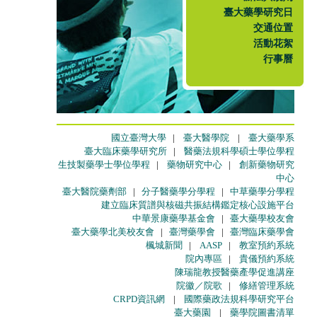
臺大藥學研究日
交通位置
活動花絮
行事曆
國立臺灣大學
|
臺大醫學院
|
臺大藥學系
臺大臨床藥學研究所
|
醫藥法規科學碩士學位學程
生技製藥學士學位學程
|
藥物研究中心
|
創新藥物研究
中心
臺大醫院藥劑部
|
分子醫藥學分學程
|
中草藥學分學程
建立臨床質譜與核磁共振結構鑑定核心設施平台
中華景康藥學基金會
|
臺大藥學校友會
臺大藥學北美校友會
|
臺灣藥學會
|
臺灣臨床藥學會
楓城新聞
|
AASP
|
教室預約系統
院內專區
|
貴儀預約系統
陳瑞龍教授醫藥產學促進講座
院徽／院歌
|
修繕管理系統
CRPD資訊網
|
國際藥政法規科學研究平台
臺大藥園
|
藥學院圖書清單