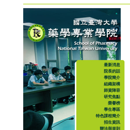
最新消息
院長的話
學院簡介
組織架構
師資陣容
研究焦點
榮譽榜
學生專區
特色課程簡介
招生資訊
辦法與規則