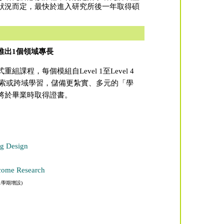
狀況而定，最快於進入研究所後一年取得碩
再推出1個領域專長
程，每個模組自Level 1至Level 4
探索或跨域學習，儲備更紮實、多元的「學
將於畢業時取得證書。
 Design
me Research
1-1學期增設)