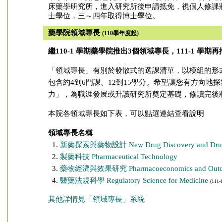
床藥學研究所，進入研究所後申請抵免，視個人修課
士學位，三～四年取得博士學位。
藥學院領域專長
(110學年度起)
繼110-1 學期藥學院推出3個領域專長，111-1 學期
「領域專長」有別於發散式的選課清單，以模組的形式重組課
包含約4到6門課、12到15學分。希望讓您有方向地
力」，為職涯發展或升讀研究所奠定基礎，修讀完後
本院各領域專長如下表，可以點選連結查看說明
領域專長名稱
新藥探索與藥物設計 New Drug Discovery and Drug
製藥科技 Pharmaceutical Technology
藥物經濟與效果研究 Pharmacoeconomics and Outco
醫藥法規科學 Regulatory Science for Medicine
(11
其他詳情見「領域專長」系統