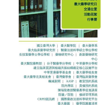
臺大藥學研究日
交通位置
活動花絮
行事曆
國立臺灣大學
|
臺大醫學院
|
臺大藥學系
臺大臨床藥學研究所
|
醫藥法規科學碩士學位學程
生技製藥學士學位學程
|
藥物研究中心
|
創新藥物研究
中心
臺大醫院藥劑部
|
分子醫藥學分學程
|
中草藥學分學程
建立臨床質譜與核磁共振結構鑑定核心設施平台
中華景康藥學基金會
|
臺大藥學校友會
臺大藥學北美校友會
|
臺灣藥學會
|
臺灣臨床藥學會
楓城新聞
|
AASP
|
教室預約系統
院內專區
|
貴儀預約系統
陳瑞龍教授醫藥產學促進講座
院徽／院歌
|
修繕管理系統
CRPD資訊網
|
國際藥政法規科學研究平台
臺大藥園
|
藥學院圖書清單