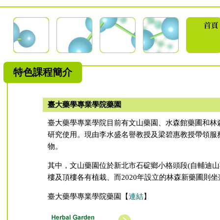
特色課程簡介
臺大藥學專業學院藥園
臺大藥學專業學院目前有文山藥園、水森館藥圃和林
研究使用。現由李水盛名譽教授及梁碧惠教授帶領服
物。
其中，文山藥園位於新北市石碇鄉小格頭段(自輔迪山
樓及頂樓各有植栽、而2020年設立的林森新藥圃則
臺大藥學專業學院藥園【
連結
】