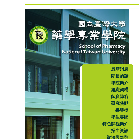
最新消息
院長的話
學院簡介
組織架構
師資陣容
研究焦點
榮譽榜
學生專區
特色課程簡介
招生資訊
辦法與規則