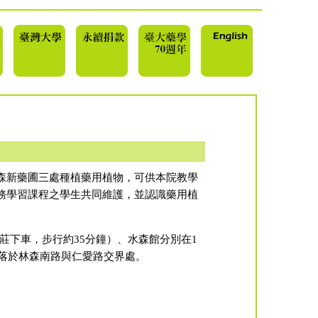
森新藥圃三處種植藥用植物，可供本院教學
務學習課程之學生共同維護，並認識藥用植
莊下車，步行約35分鐘）、水森館分別在1
坐落於林森南路與仁愛路交界處。